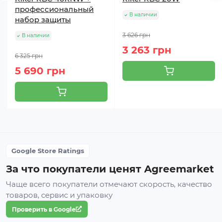
Нож на две лопасти
профессиональный
В наличии
Нож круглый 40Т
набор защиты
Защитные очки
3 626 грн
В наличии
Перчатки
3 263 грн
6 325 грн
Гарантийный срок на инструмент Riker составляет
5 690 грн
2 года, на зарядные устройства – 1 год, на
аккумуляторные батареи – 3 месяца.
Google Store Ratings
За что покупатели ценят Agreemarket
Чаще всего покупатели отмечают скорость, качество
товаров, сервис и упаковку
Проверить в Google