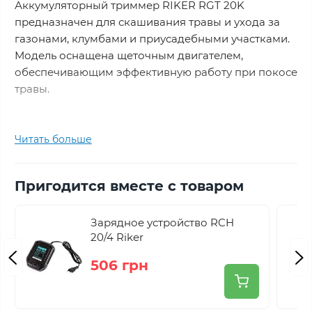
Аккумуляторный триммер RIKER RGT 20K
предназначен для скашивания травы и ухода за
газонами, клумбами и приусадебными участками.
Модель оснащена щеточным двигателем,
обеспечивающим эффективную работу при покосе
травы.
Триммер поддерживает покос жилкой диаметром
Читать больше
300 мм и ножом 150 мм, Количество оборотов 18
000 об/мин позволяет быстро и равномерно
обрабатывать травяные участки. Телескопическая
Пригодится вместе с товаром
штанга регулируется от 97 до 133 см, что
обеспечивает удобство работы для пользователей
Зарядное устройство RCH
разного роста.
20/4 Riker
506 грн
Устройство относится к серии MX, где все
инструменты работают от единственного
аккумулятора 20 В, что обеспечивает