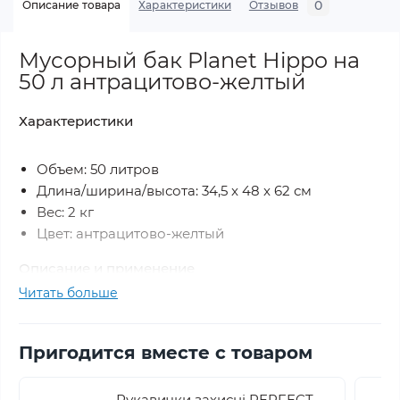
0
Описание товара
Характеристики
Отзывов
Мусорный бак Planet Hippo на
50 л антрацитово-желтый
Характеристики
Объем: 50 литров
Длина/ширина/высота: 34,5 x 48 x 62 см
Вес: 2 кг
Цвет: антрацитово-желтый
Описание и применение
Читать больше
Крышка разделена на две части, они
открываются внутрь.
Пригодится вместе с товаром
Выброс мусора можно производить, как
нажатием на обе части одновременно, так и на
Рукавички захисні PERFECT