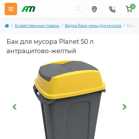
0
Хозяйственные товары
Ведра баки урны для мусора
Бак д
Бак для мусора Planet 50 л
антрацитово-желтый