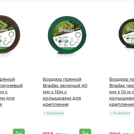
прямой
Бордюр прямой
Бордюр п
оричневый
Bradas зеленый 40
Bradas че
0м с
мм х 10м с
мм х 10 м 
и для
колышками для
колышкам
я
крепления
креплени
В наличии
В наличии