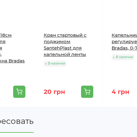
18cм
Кран стартовый с
Капельни
для
поджимом
регулиру
я
SantehPlast для
Bradas, 0-7
,
капельной ленты
В наличии
кна Bradas
В наличии
20 грн
4 грн
ресовать