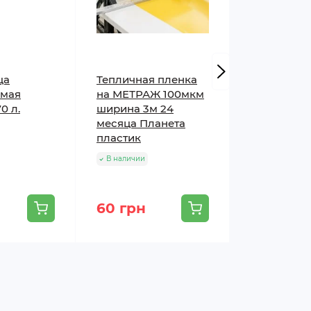
ца
Тепличная пленка
Инсектици
емая
на МЕТРАЖ 100мкм
1,4 г Synge
0 л.
ширина 3м 24
В наличии
месяца Планета
пластик
В наличии
60 грн
18 грн