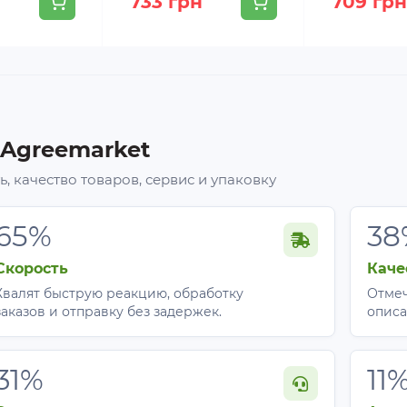
н
733 грн
709 грн
 Agreemarket
, качество товаров, сервис и упаковку
65%
38
Скорость
Каче
Хвалят быструю реакцию, обработку
Отмеч
заказов и отправку без задержек.
описа
31%
11