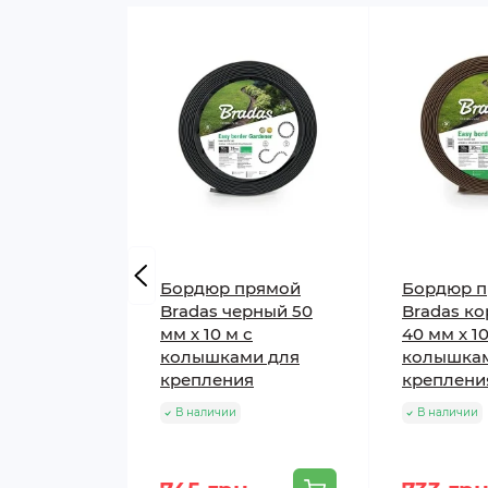
Бордюр прямой
Бордюр 
Bradas черный 50
Bradas к
мм х 10 м с
40 мм х 1
колышками для
колышкам
крепления
креплени
В наличии
В наличии