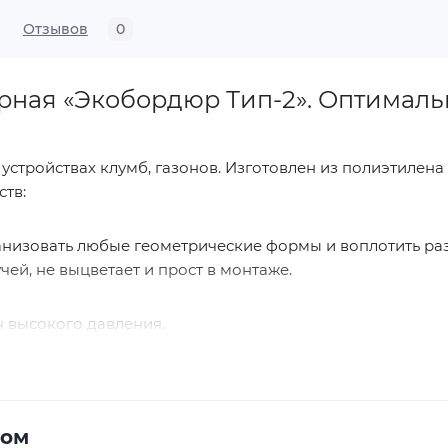
Отзывов
0
ная «Экобордюр Тип-2». Оптимальн
стройствах клумб, газонов. Изготовлен из полиэтилена
ств:
рганизовать любые геометрические формы и воплотить 
чей, не выцветает и прост в монтаже.
 высокого давления.
ром