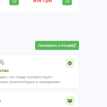
614 грн
614 грн
Проверить в Google
%
ство
ают, что товар соответствует
нию, комплектации и ожиданиям.
%