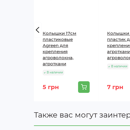
Колышки 17см
Колышки 
пластиковые
пластик 
Agreen для
креплени
крепления
агроткани
агроволокна,
агроволо
агроткани
В наличии
В наличии
5 грн
7 грн
Также вас могут заинте