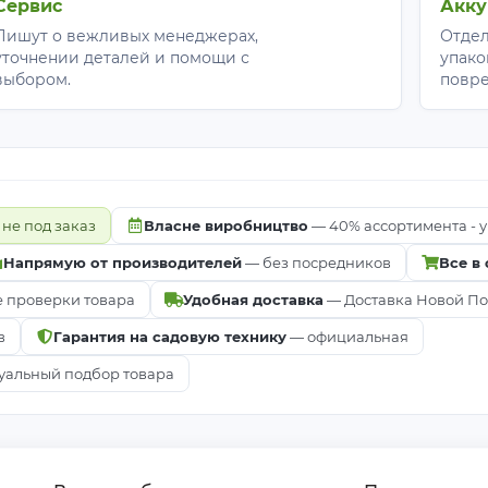
Сервис
Акку
Пишут о вежливых менеджерах,
Отдел
уточнении деталей и помощи с
упако
выбором.
повр
 не под заказ
Власне виробництво
— 40% ассортимента - у
Напрямую от производителей
— без посредников
Все в
е проверки товара
Удобная доставка
— Доставка Новой Почт
в
Гарантия на садовую технику
— официальная
альный подбор товара