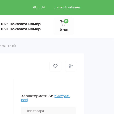
RU
UA
Личный кабинет
0
0
6
7
Показати номер
0
5
0
Показати номер
0 грн
тимальный
Характеристики:
(смотреть
все)
Тип товара