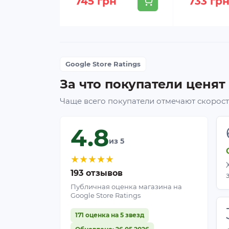
745 грн
733 гр
Google Store Ratings
За что покупатели ценят
Чаще всего покупатели отмечают скорость
4.8
из 5
★
★
★
★
★
193 отзывов
Публичная оценка магазина на
Google Store Ratings
171 оценка на 5 звезд