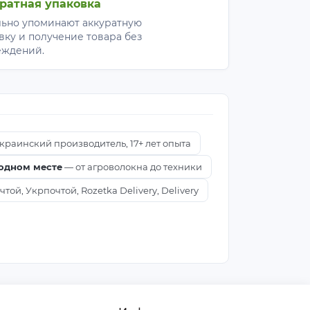
ратная упаковка
ьно упоминают аккуратную
вку и получение товара без
еждений.
краинский производитель, 17+ лет опыта
 одном месте
— от агроволокна до техники
ой, Укрпочтой, Rozetka Delivery, Delivery