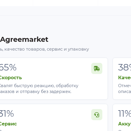
 Agreemarket
, качество товаров, сервис и упаковку
65%
38
Скорость
Каче
Хвалят быструю реакцию, обработку
Отмеч
заказов и отправку без задержек.
описа
31%
11
Сервис
Акку