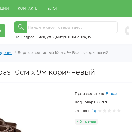
КЦИИ
КОНТАКТЫ
БЛОГ
в
Наш адрес:
Киeв, ул. Дмитрия Луценка, 15
ждения
Бордюр волнистый 10см х 9м Bradas коричневый
as 10см х 9м коричневый
Производитель:
Bradas
Код Товара:
012126
Отзывы:
(0)
В наличии