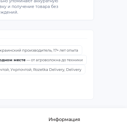
ьно упоминают аккуратную
вку и получение товара без
еждений.
краинский производитель, 17+ лет опыта
 одном месте
— от агроволокна до техники
ой, Укрпочтой, Rozetka Delivery, Delivery
Информация