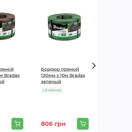
рямой
Бордюр прямой
Бордюр п
0м Bradas
130мм х 10м Bradas
130мм х 10
ый
зеленый
черный
В наличии
В наличии
н
806 грн
806 грн