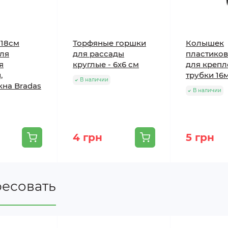
18cм
Торфяные горшки
Колышек
для
для рассады
пластиков
я
круглые - 6х6 см
для крепл
,
трубки 16
В наличии
кна Bradas
В наличии
4 грн
5 грн
ресовать