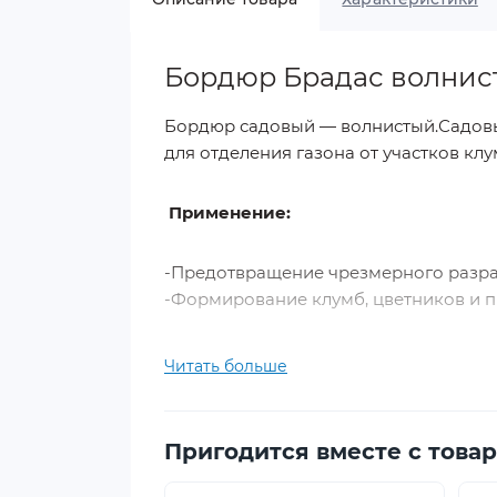
Бордюр Брадас волнист
Бордюр садовый — волнистый.Садовый
для отделения газона от участков клу
Применение:
-Предотвращение чрезмерного разрас
-Формирование клумб, цветников и п
Цвет:
коричневый;
Читать больше
Длина:
9 м;
Ширина:
10 см.
Пригодится вместе с това
Страна производства:
Польша.