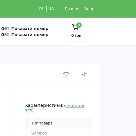
RU
UA
Личный кабинет
0
0
6
7
Показати номер
0
5
0
Показати номер
0 грн
Характеристики:
(смотреть
все)
Тип товара
Бордюр