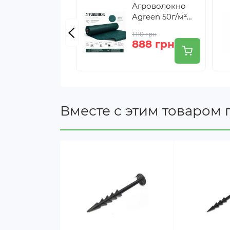
Агроволокно
Agreen 50г/м²
(1,07х50) темно-
1 110 грн
зеленое
888 грн
Вместе с этим товаром 