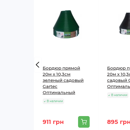
Бордюр прямой
Бордюр 
20м х 10,3см
20м х 10,
зеленый садовый
садовый 
Gartec
Оптимал
Оптимальный
В наличии
В наличии
911 грн
895 гр