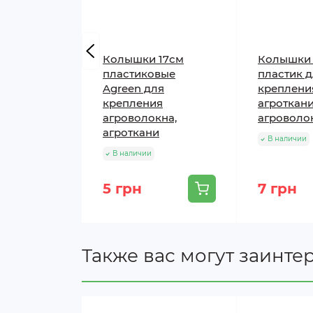
Колышки 17см
Колышки 
пластиковые
пластик 
Agreen для
креплени
крепления
агроткани
агроволокна,
агроволо
агроткани
В наличии
В наличии
5 грн
7 грн
Также вас могут заинте