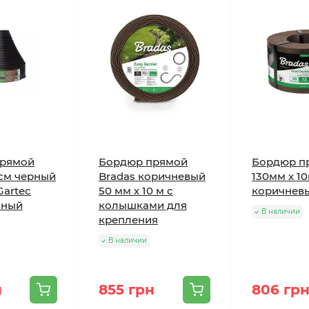
прямой
Бордюр прямой
Бордюр п
3см черный
Bradas коричневый
130мм х 1
Gartec
50 мм х 10 м с
коричнев
ьный
колышками для
В наличии
крепления
В наличии
н
855 грн
806 гр