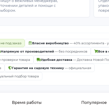
Пишут о вежливых менеджерах,
Отдел
уточнении деталей и помощи с
упако
выбором.
повр
 не под заказ
Власне виробництво
— 40% ассортимента - у
Напрямую от производителей
— без посредников
Все в
е проверки товара
Удобная доставка
— Доставка Новой Почт
в
Гарантия на садовую технику
— официальная
альный подбор товара
Время работы
Популярное