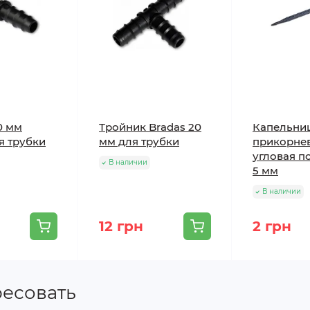
0 мм
Тройник Bradas 20
Капельни
я трубки
мм для трубки
прикорнев
угловая п
В наличии
5 мм
В наличии
12 грн
2 грн
ресовать