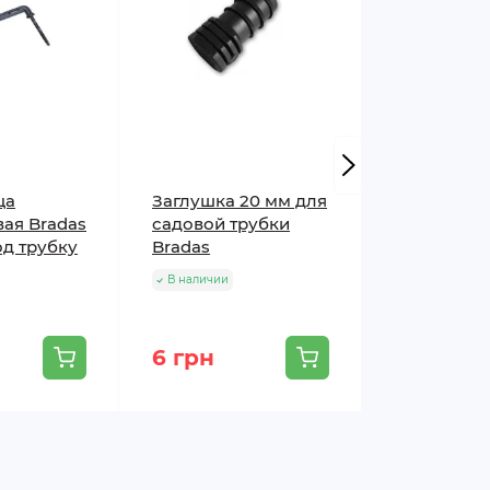
ца
Заглушка 20 мм для
Капельни
ая Bradas
садовой трубки
регулируе
од трубку
Bradas
колышке B
70 л
В наличии
В наличии
6 грн
16 грн