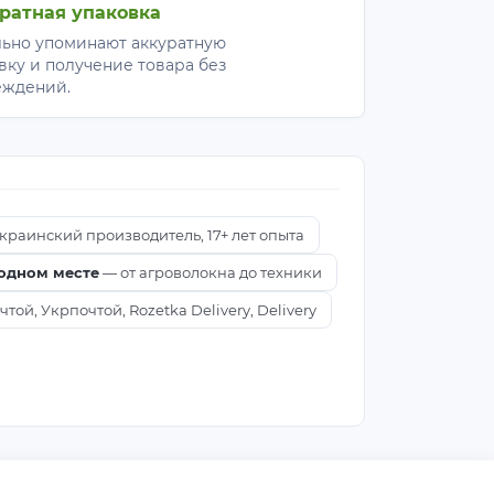
ратная упаковка
ьно упоминают аккуратную
вку и получение товара без
еждений.
краинский производитель, 17+ лет опыта
 одном месте
— от агроволокна до техники
ой, Укрпочтой, Rozetka Delivery, Delivery