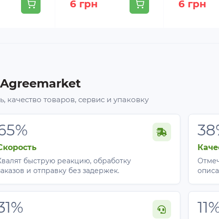
6 грн
6 грн
 Agreemarket
, качество товаров, сервис и упаковку
65%
38
Скорость
Каче
Хвалят быструю реакцию, обработку
Отмеч
заказов и отправку без задержек.
описа
31%
11