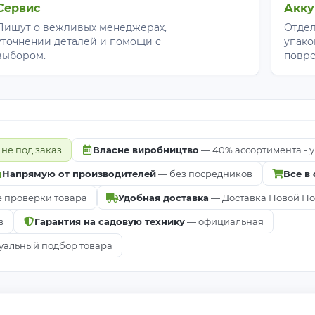
Сервис
Акку
Пишут о вежливых менеджерах,
Отдел
уточнении деталей и помощи с
упако
выбором.
повр
 не под заказ
Власне виробництво
— 40% ассортимента - у
Напрямую от производителей
— без посредников
Все в
е проверки товара
Удобная доставка
— Доставка Новой Почт
в
Гарантия на садовую технику
— официальная
альный подбор товара