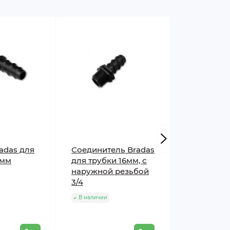
adas для
Соединитель Bradas
Тройник
 мм
для трубки 16мм, с
SantehPlast
наружной резьбой
наружной 
3/4
1/2 для са
трубки
В наличии
В наличии