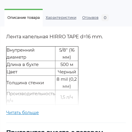
0
Описание товара
Характеристики
Отзывов
Лента капельная HIRRO TAPE d=16 mm.
Внутренний
5/8" (16
диаметр
мм)
Длина в бухте
500 м
Цвет
Черный
8 mil (0,2
Толщина стенки
мм)
Производительность
1,5 л/ч
л/ч
Рабочее давление
до 1 Атм
Читать больше
Расстояние между
15 см
капельницами
Тип эмиттера
Щелевой