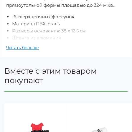
прямоугольной формы площадью до 324 м.кв..
16 сверхпрочных форсунок
Материал ПВХ, сталь
Размеры основания: 38 х 12,5 см
Штанга из алюминия
Гибкая конструкция, стойкая к повреждениям
Читать больше
Легкая регулировка дальности распыления
Встроенная игла для очистки загрязненных
форсунок
Вместе с этим товаром
Заканчивается ниппелем для быстрого
покупают
соединения
Площадь опрыскивания: 324 м.кв.
Вес: 250 г