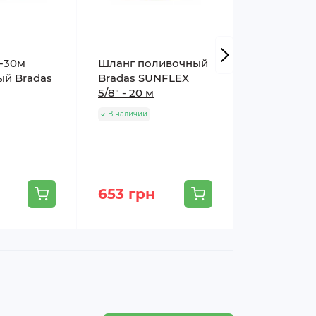
"-30м
Шланг поливочный
Поливочн
ый Bradas
Bradas SUNFLEX
1/2"-20м B
5/8" - 20 м
BLACK CO
В наличии
В наличии
653 грн
514 грн