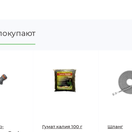
покупают
й 30м + пистолет-распылитель 7-ми режимный GRAD (5
частков, огородов, клумб, газонов и т.д. Совместим с
р-
Гумат калия 100 г
Шланг
 необходимыми устройствами и насадками по желанию п