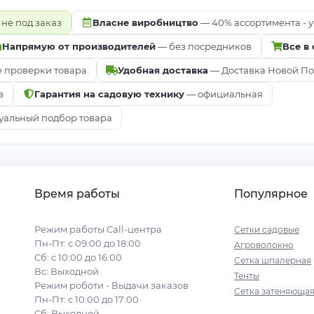
 не под заказ
Власне виробництво
— 40% ассортимента - у
Напрямую от производителей
— без посредников
Все в
е проверки товара
Удобная доставка
— Доставка Новой Почт
в
Гарантия на садовую технику
— официальная
альный подбор товара
Время работы
Популярное
Режим работы Call-центра
Сетки садовые
Пн-Пт: с 09:00 до 18:00
Агроволокно
Сб: с 10:00 до 16:00
Сетка шпалерная
Вс: Выходной
Тенты
Режим роботи - Выдачи заказов
Сетка затеняюща
Пн-Пт: с 10:00 до 17:00
Сб: Выходной