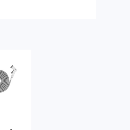
019075)
предназначен для
о всеми элементами поливочной
ользователя.