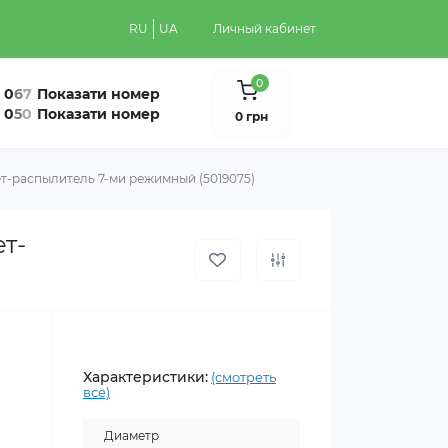
RU
UA
Личный кабинет
0
0
6
7
Показати номер
0
5
0
Показати номер
0 грн
т-распылитель 7-ми режимный (5019075)
т-
Характеристики:
(смотреть
все)
Диаметр