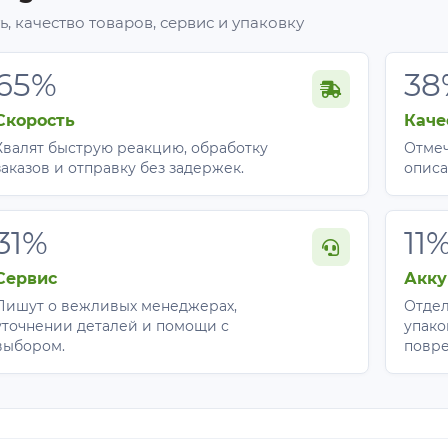
, качество товаров, сервис и упаковку
65%
38
Скорость
Каче
Хвалят быструю реакцию, обработку
Отмеч
заказов и отправку без задержек.
описа
31%
11
Сервис
Акку
Пишут о вежливых менеджерах,
Отдел
уточнении деталей и помощи с
упако
выбором.
повр