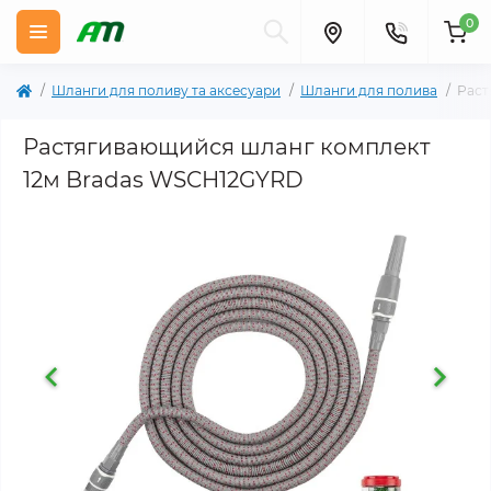
0
Шланги для поливу та аксесуари
Шланги для полива
Раст
Растягивающийся шланг комплект
12м Bradas WSCH12GYRD