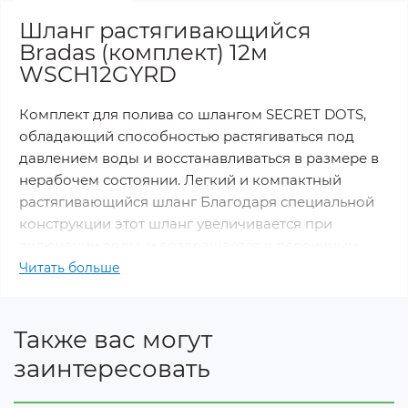
Шланг растягивающийся
Bradas (комплект) 12м
WSCH12GYRD
Комплект для полива со шлангом SECRET DOTS,
обладающий способностью растягиваться под
давлением воды и восстанавливаться в размере в
нерабочем состоянии. Легкий и компактный
растягивающийся шланг Благодаря специальной
конструкции этот шланг увеличивается при
включении воды, и возвращается к первичным
размерам после отключения и выпуска всей воды
Читать больше
изнутри.
Особенности:
Также вас могут
Очень легкий
заинтересовать
Материал: резина
Не перегибается и не запутывается