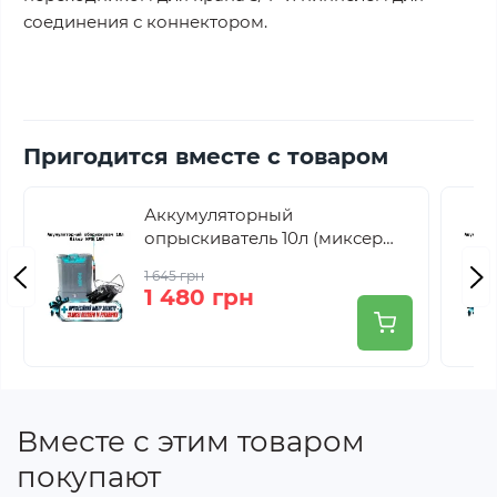
соединения с коннектором.
Пригодится вместе с товаром
Аккумуляторный
опрыскиватель 10л (миксер
для смешивания) Riker
1 645 грн
HPS10M
1 480 грн
Вместе с этим товаром
покупают