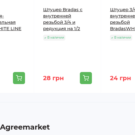
Штуцер Bradas с
Штуцер 3/
я-
внутренней
внутренн
ельная
резьбой 3/4 и
резьбой
HITE LINE
редукция на 1/2
BradasWHI
В наличии
В наличии
28 грн
24 грн
 Agreemarket