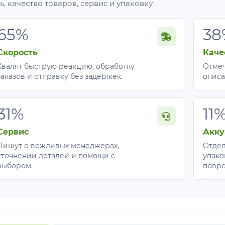
, качество товаров, сервис и упаковку
65%
38
Скорость
Каче
Хвалят быструю реакцию, обработку
Отмеч
заказов и отправку без задержек.
описа
31%
11
Сервис
Акку
Пишут о вежливых менеджерах,
Отдел
уточнении деталей и помощи с
упако
выбором.
повр