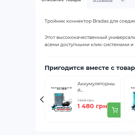
Тройник коннектор Bradas для соеди
Этот высококачественный универсальн
всеми доступными клик-системами и 
Пригодится вместе с това
Аккумуляторны
й
опрыскиватель
1 645 грн
10л (миксер для
1 480 грн
смешивания)
Riker HPS10M