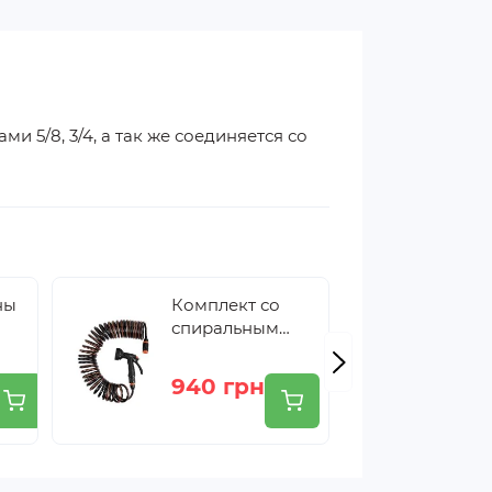
5/8, 3/4, а так же соединяется со
ны
Комплект со
Ком
спиральным
сп
ль
шлангом 10 м
шла
Bradas и 9-
Bra
940 грн
1 
функциональны
фу
ль
м пистолетом
м п
WSF10
WS