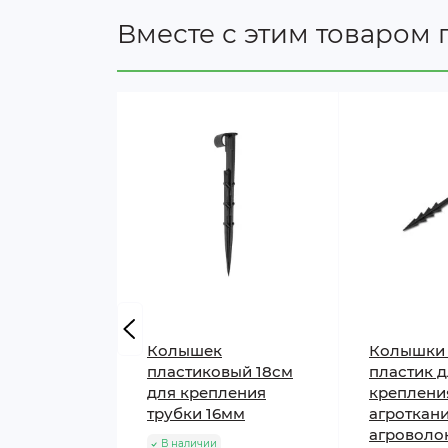
Вместе с этим товаром 
Колышек
Колышки 
пластиковый 18см
пластик 
для крепления
креплени
трубки 16мм
агроткани
агроволо
В наличии