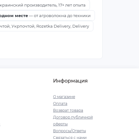
краинский производитель, 17+ лет опыта
 одном месте
— от агроволокна до техники
ой, Укрпочтой, Rozetka Delivery, Delivery
Информация
О магазине
Оплата
Возврат товара
Договор публичной
я
оферты
Вопросы/Ответы
Связаться с нами