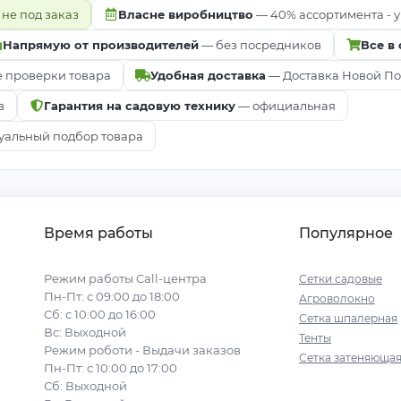
 не под заказ
Власне виробництво
— 40% ассортимента - у
Напрямую от производителей
— без посредников
Все в
е проверки товара
Удобная доставка
— Доставка Новой Почт
в
Гарантия на садовую технику
— официальная
альный подбор товара
Время работы
Популярное
Режим работы Call-центра
Сетки садовые
Пн-Пт: с 09:00 до 18:00
Агроволокно
Сб: с 10:00 до 16:00
Сетка шпалерная
Вс: Выходной
Тенты
Режим роботи - Выдачи заказов
Сетка затеняюща
Пн-Пт: с 10:00 до 17:00
Сб: Выходной