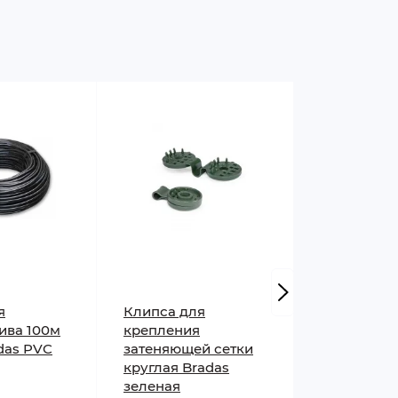
я
Клипса для
Коннектор
ива 100м
крепления
3/4 с аква
das PVC
затеняющей сетки
WHITE LIN
круглая Bradas
В наличии
зеленая