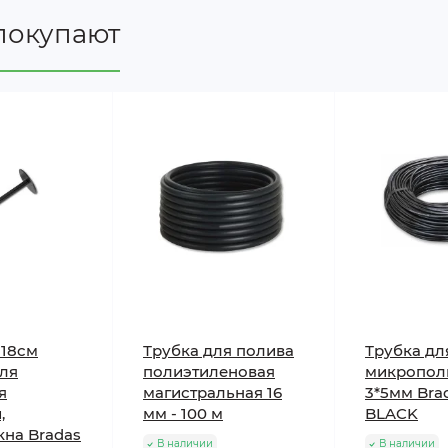
покупают
18cм
Трубка для полива
Трубка дл
для
полиэтиленовая
микропол
я
магистральная 16
3*5мм Bra
,
мм - 100 м
BLACK
кна Bradas
В наличии
В наличии