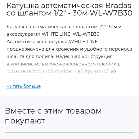
Катушка автоматическая Bradas
со шлангом 1/2" - 30м WL-W7B30
Катушка автоматическая со шлангом 1/2" 30м и
аксессуарами WHITE LINE, WL-W7B30
Автоматическая катушка WHITE LINE
предназначена для хранения и удобного переноса
шланга для полива. Надежная конструкция
выполнена из высококачественного пластика,
оснащена прочной внутренней пружиной из
нержавеющей стали. Катушка имеет систему
мягкого замедления сматывания шланга и
Читать больше
блокировку размотки на выбранной длине.
Удобная ручка для переноски. Катушка крепится к
стене с помощью съемного шпинделя на
Вместе с этим товаром
кронштейне. Крепление является поворотным и
покупают
обеспечивает направление катушки в
направлении размотки шланга, вращения на 180.
В комплект входит садовый шланг, фитинги с