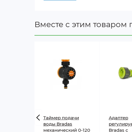
10 держателей для крепления шлан
10 стяжек для фиксации шланга
Системы туманообразования использу
Вместе с этим товаром 
помещениях. Способствует нормализа
Особенности:
снижает температуру окружающей с
прямое подключение к садовому ш
простая очистка форсунок
отпугивает комаров и других насе
абсорбирует пыль, находящуюся в 
регулировка угла распыления
Таймер подачи
Адаптер
воды Bradas
регулиру
механический 0-120
Bradas с