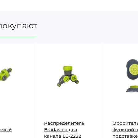
га
ются для создания влажности и микроклимата как на от
покупают
ции температуры в теплицах и парниках для ускорения 
реды на 10-12°C
лангу или крану с помощью стандартной арматуры
комых
воздухе
Распределитель
Ороситель
емый
Bradas на два
функций 
канала LE-2222
подставке