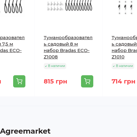
разовател
Туманообразовател
Туманооб
 7,5 м
ь садовый 8 м
ь садовый
adas ECO-
набор Bradas ECO-
набор Bra
Z1008
Z1010
В наличии
В наличии
н
815 грн
714 грн
 Agreemarket