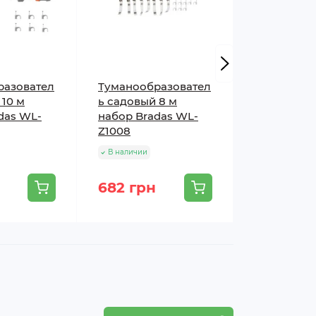
разовател
Туманообразовател
Туманообр
 10 м
ь садовый 8 м
ь садовый
das WL-
набор Bradas WL-
Bradas WL
Z1008
В наличии
В наличии
682 грн
599 грн