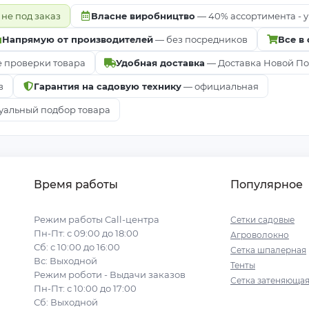
 не под заказ
Власне виробництво
— 40% ассортимента - у
Напрямую от производителей
— без посредников
Все в
е проверки товара
Удобная доставка
— Доставка Новой Почт
в
Гарантия на садовую технику
— официальная
альный подбор товара
Время работы
Популярное
Режим работы Call-центра
Сетки садовые
Пн-Пт: с 09:00 до 18:00
Агроволокно
Сб: с 10:00 до 16:00
Сетка шпалерная
Вс: Выходной
Тенты
Режим роботи - Выдачи заказов
Сетка затеняюща
Пн-Пт: с 10:00 до 17:00
Сб: Выходной