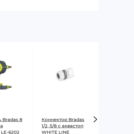
крытых площадках, так и в закрытых
роста растений.
 Bradas 8
Коннектор Bradas
Тройник B
на
1/2, 5/8 с аквастоп
соединени
 LE-6202
WHITE LINE
шлангов 