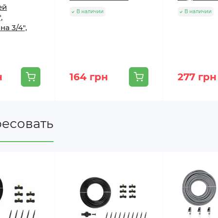
ей
В наличии
В наличии
,
а 3/4",
н
164 грн
277 грн
ресовать