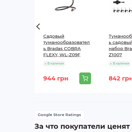
Садовый
Туманооб
туманообразовател
ь садовый
ь Bradas COBRA
набор Br
FLEXY, WL-Z09F
Z1007
В наличии
В наличии
944 грн
842 гр
Google Store Ratings
За что покупатели ценят