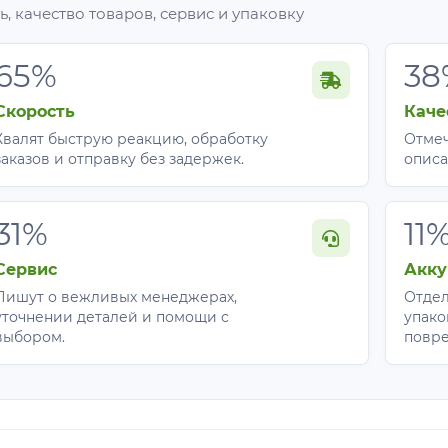
, качество товаров, сервис и упаковку
65%
38
Скорость
Каче
Хвалят быструю реакцию, обработку
Отмеч
заказов и отправку без задержек.
описа
31%
11
Сервис
Акку
Пишут о вежливых менеджерах,
Отдел
уточнении деталей и помощи с
упако
выбором.
повр