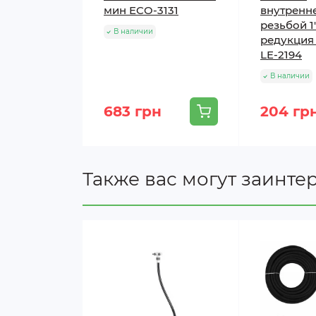
мин ECO-3131
внутренн
резьбой 1"
В наличии
редукция н
LE-2194
В наличии
683 грн
204 гр
Также вас могут заинте