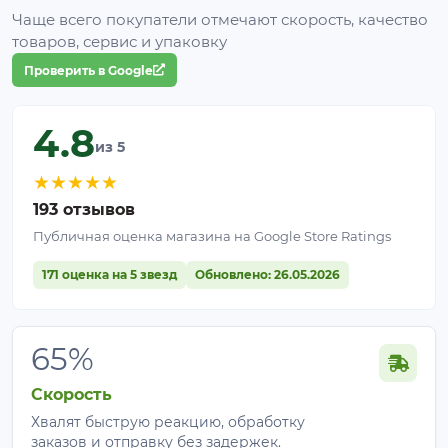
закрывается не герметично. Запрещается хранить
Чаще всего покупатели отмечают скорость, качество
легковоспламеняющиеся жидкости. Если жидкость
товаров, сервис и упаковку
может замерзнуть, рекомендуется ее
Проверить в Google
предварительно слить. Монтировать необходимо
на ровное твердое горизонтальное основание,
габариты которого не должны быть меньше
4.8
из 5
габаритов емкости. Также необходимо исключить
внешнее физическое воздействие.
★
★
★
★
★
193 отзывов
Публичная оценка магазина на Google Store Ratings
171 оценка на 5 звезд
Обновлено: 26.05.2026
65%
Скорость
Хвалят быструю реакцию, обработку
заказов и отправку без задержек.