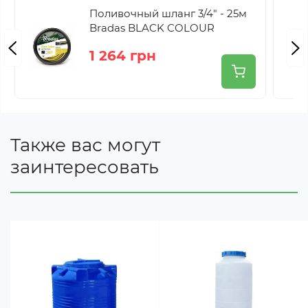
Цвет: синий
Поливочный шланг 3/4" - 25м
Тип: овальная, ГК 200 RKД Овал
Bradas BLACK COLOUR
Рекомендация перед эксплуатацией
1 264 грн
Если емкость планируется использовать для
контакта с пищевыми продуктами, перед началом
эксплуатации рекомендуется хорошо промыть
питьевой водой с добавлением
Также вас могут
обеззараживающего средства. В конце промыть
заинтересовать
емкость питьевой водой для удаления остатков
обеззараживающего раствора.
Емкость изготавливается методом ротационного
формования, что делает ее цельнолитой без швов.
Материал - устойчивый к ультрафиолетовым лучам
полиэтилен позволяет эксплуатировать емкость
как в помещении, так и на улице при температуре
от -20 до +60 градусов С◦.