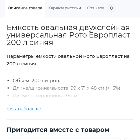
0
Описание товара
Характеристики
Отзывов
Емкость овальная двухслойная
универсальная Рото Европласт
200 л синяя
Параметры емкости овальной Рото Европласт на
200 л синяя
Объем: 200 литров.
Длина/ширина/высота: 99 x 71 x 48 см (+_5%)
Диаметр горловины: 35 см.
Вес: 9,6 кг.
Читать больше
Штуцер под слив: 1/2 дюйма (пластиковый в
комплекте)
Толщина стенки: 3,5 мм.
Пригодится вместе с товаром
Кол-во слоев - 2 слоя