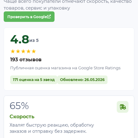
Чаще всего покупатели отмечают скорость, качество
предварительно слить. Монтировать необходимо
товаров, сервис и упаковку
на ровное твердое горизонтальное основание,
Проверить в Google
габариты которого не должны быть меньше
габаритов емкости. Также необходимо исключить
внешнее физическое воздействие.
4.8
из 5
★
★
★
★
★
193 отзывов
Публичная оценка магазина на Google Store Ratings
171 оценка на 5 звезд
Обновлено: 26.05.2026
65%
Скорость
Хвалят быструю реакцию, обработку
заказов и отправку без задержек.