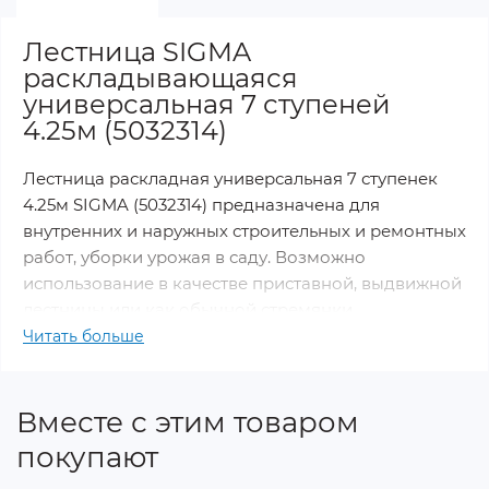
Лестница SIGMA
раскладывающаяся
универсальная 7 ступеней
4.25м (5032314)
Лестница раскладная универсальная 7 ступенек
4.25м SIGMA (5032314) предназначена для
внутренних и наружных строительных и ремонтных
работ, уборки урожая в саду. Возможно
использование в качестве приставной, выдвижной
лестницы или как обычной стремянки.
Читать больше
Преимущества:
Вместе с этим товаром
Прочный направляющий профиль,
покупают
обеспечивающий удобное раскладывание
лестницы