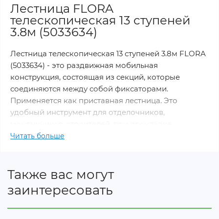
Лестница FLORA
телескопическая 13 ступеней
3.8м (5033634)
Лестница телескопическая 13 ступеней 3.8м FLORA
(5033634) - это раздвижная мобильная
конструкция, состоящая из секций, которые
соединяются между собой фиксаторами.
Применяется как приставная лестница. Это
удобный инструмент для отделочников,
монтажников, строителей, при прокладке
электрических кабелей. Так же ее можно
Читать больше
использовать для бытовых нужд: для дачи, гаража,
чердака, погреба.
Также вас могут
Преимущества:
заинтересовать
Прочный алюминиевый профиль