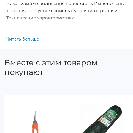
механизмом скольжения (клик-стоп). Имеет очень
хорошие режущие свойства, устойчив к ржавчине.
Технические характеристики:
Ширина лезвия: 0,9 мм
Читать больше
Количество штук в упаковке: 3
Материал: ПВХ, сталь
Особенности:
Вместе с этим товаром
покупают
Имеет отламывающееся стальное лезвие для
легкой и эффективной обрезки.
Оснащены самоблокировочным скользящим
механизмом (клик-стоп)
Облегченная конструкция
Лезвие можно заменить
Подходит для резки картона, кабелей, обоев,
скотча, ковров.