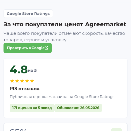
Выберите основу для крепления
— дуги,
стойки, шпалеры, забор или другие опоры.
Google Store Ratings
Разверните полотно
и равномерно разместите
его над растениями или участком.
За что покупатели ценят Agreemarket
Закрепите
через усиленные края с помощью
Чаще всего покупатели отмечают скорость, качество
клипс, верёвки, стяжек или крючков.
товаров, сервис и упаковку
Проверьте натяжение
— сетка не должна
Проверить в Google
сильно провисать.
Как выбрать плотность?
4.8
из 5
Плотность
Для чего
Особенность
★
★
★
★
★
193 отзывов
Зелень,
Не требует
Публичная оценка магазина на Google Store Ratings
45%
огурцы,
снятия
рассада
171 оценка на 5 звезд
Обновлено: 26.05.2026
Томаты,
Среднее
60%
перец,