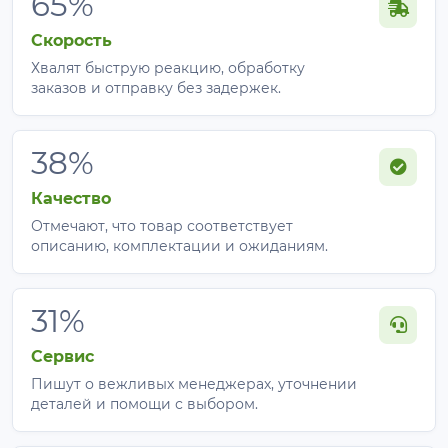
65%
затенение
клубника
Скорость
Теплицы,
Интенсивная
Хвалят быструю реакцию, обработку
70%
заказов и отправку без задержек.
террасы
тень
Ограждения,
Максимальное
80–95%
38%
фасады
затенение
Качество
Кому подойдёт?
Отмечают, что товар соответствует
описанию, комплектации и ожиданиям.
Этот формат подходит для тех, кому нужно
перекрыть большую площадь:
31%
фермерские хозяйства
Сервис
большие грядки и огороды
Пишут о вежливых менеджерах, уточнении
тепличные комплексы
деталей и помощи с выбором.
зоны отдыха и террасы