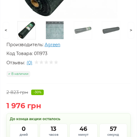
<
>
Производитель:
Agreen
Код Товара:
011973
Отзывы:
(0)
В наличии
2 823 грн
-30%
1 976 грн
До конца акции осталось
0
13
46
56
дней
часов
минут
секунд