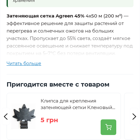
хранения
Затеняющая сетка Agreen 45%
4х50 м
(200 м²)
—
эффективное решение для защиты растений от
перегрева и солнечных ожогов на больших
участках. Пропускает до 55% света, создаёт мягкое
рассеянное освещение и снижает температуру под
покрытием на 5–7°C без потери вентиляции.
Читать больше
Большой размер, покрывающий площадь 200 м²
позволяет перекрывать значительную площадь
Пригодится вместе с товаром
одним полотном — без стыков, швов и слабых
мест, что особенно важно для теплиц, длинных
грядок и фермерских хозяйств.
Клипса для крепления
затеняющей сетки Кленовый
лист Agreen черная
Основные характеристики
5 грн
Бренд
Agreen