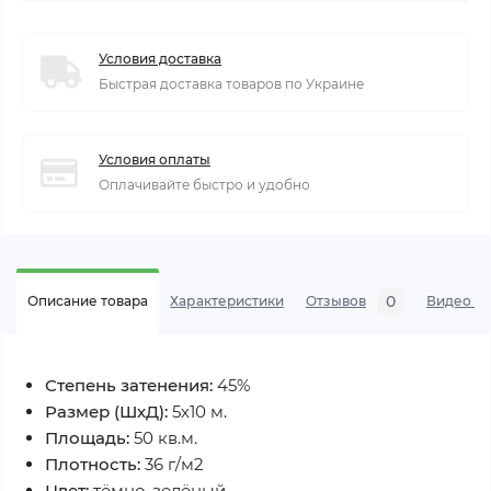
Условия доставка
Быстрая доставка товаров по Украине
Условия оплаты
Оплачивайте быстро и удобно
0
Описание товара
Характеристики
Отзывов
Видео се
Степень затенения:
45%
Размер (ШхД):
5х10 м.
Площадь:
50 кв.м.
Плотность:
36 г/м2
Цвет:
тёмно-зелёный.