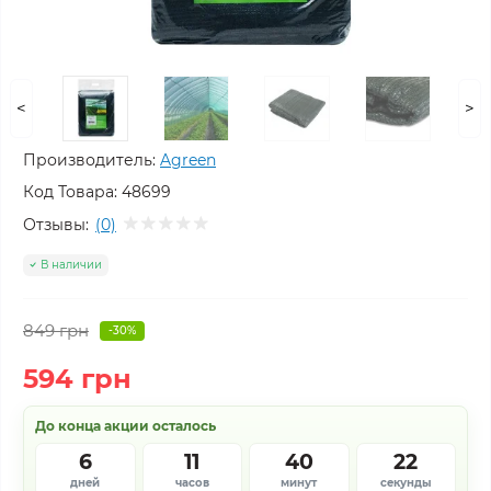
<
>
Производитель:
Agreen
Код Товара:
48699
Отзывы:
(0)
В наличии
849 грн
-30%
594 грн
До конца акции осталось
6
11
40
21
дней
часов
минут
секунда