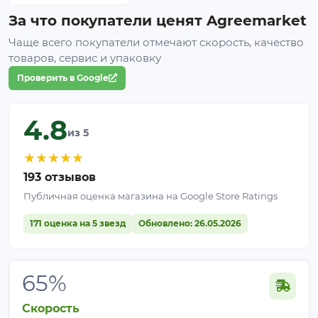
Идеальный инструмент для этого – система
За что покупатели ценят Agreemarket
зашторивания. Затеняющий экран закрывается
Чаще всего покупатели отмечают скорость, качество
при высокой освещённости и открывается при
товаров, сервис и упаковку
низкой. В качестве затеняющего материала
Проверить в Google
используется сетка или специальная ткань.
4.8
из 5
★
★
★
★
★
193 отзывов
Публичная оценка магазина на Google Store Ratings
171 оценка на 5 звезд
Обновлено: 26.05.2026
65%
Скорость