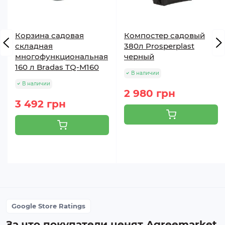
Корзина садовая
Компостер садовый
складная
380л Prosperplast
многофункциональная
черный
160 л Bradas TQ-M160
В наличии
В наличии
2 980 грн
3 492 грн
Google Store Ratings
За что покупатели ценят Agreemarket