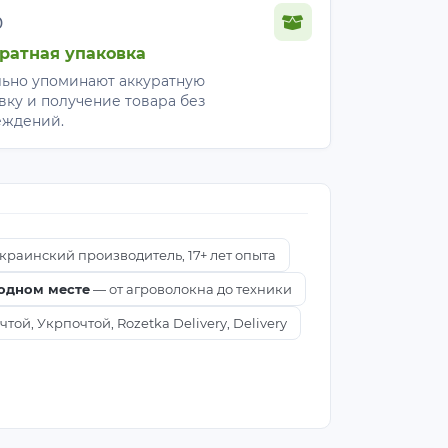
%
ратная упаковка
ьно упоминают аккуратную
вку и получение товара без
еждений.
краинский производитель, 17+ лет опыта
 одном месте
— от агроволокна до техники
ой, Укрпочтой, Rozetka Delivery, Delivery