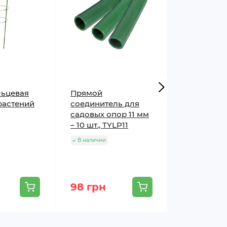
льцевая
Прямой
Опора для
растений
соединитель для
растений 7
садовых опор 11 мм
лестнична
– 10 шт., TYLP11
В наличии
В наличии
98 грн
193 грн