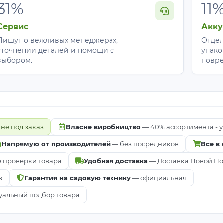
31%
11
Сервис
Акку
Пишут о вежливых менеджерах,
Отдел
уточнении деталей и помощи с
упако
выбором.
повр
 не под заказ
Власне виробництво
— 40% ассортимента - у
Напрямую от производителей
— без посредников
Все в
е проверки товара
Удобная доставка
— Доставка Новой Почт
в
Гарантия на садовую технику
— официальная
альный подбор товара