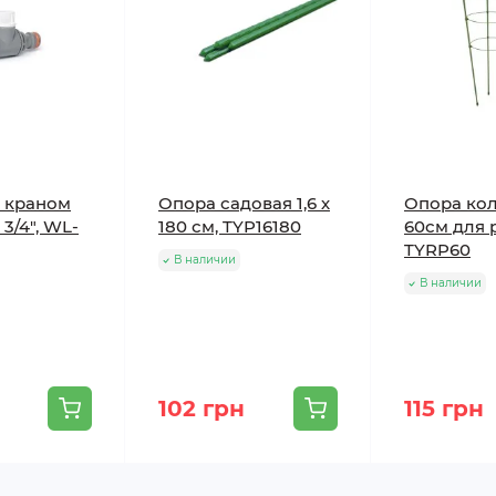
с краном
Опора садовая 1,6 х
Опора ко
3/4", WL-
180 см, TYP16180
60см для 
TYRP60
В наличии
В наличии
102 грн
115 грн