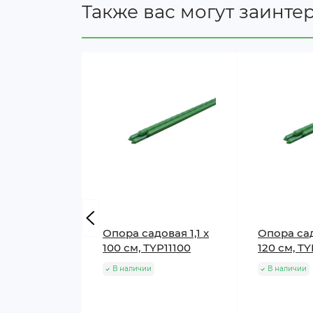
Также вас могут заинте
Опора садовая 1,1 х
Опора сад
100 см, TYP11100
120 см, T
В наличии
В наличии