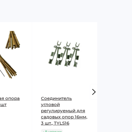
ая опора
Соединитель
Бамбукова
 шт
угловой
120 см - 10
регулируемый для
В наличии
садовых опор 16мм,
3 шт., TYLS16
В наличии