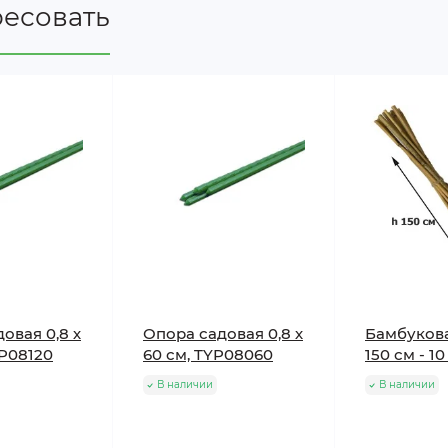
ресовать
овая 0,8 х
Опора садовая 0,8 х
Бамбуков
YP08120
60 см, TYP08060
150 см - 10
В наличии
В наличии