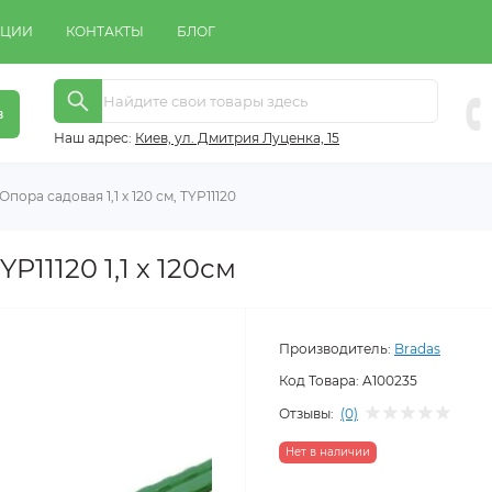
КЦИИ
КОНТАКТЫ
БЛОГ
в
Наш адрес:
Киeв, ул. Дмитрия Луценка, 15
Опора садовая 1,1 х 120 см, TYP11120
P11120 1,1 х 120см
Производитель:
Bradas
Код Товара:
A100235
Отзывы:
(0)
Нет в наличии