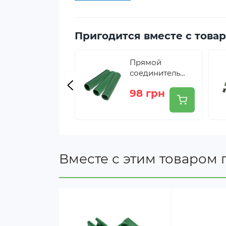
Пригодится вместе с това
Прямой
соединитель
для садовых
98 грн
опор 11 мм – 10
шт., TYLP11
Вместе с этим товаром 