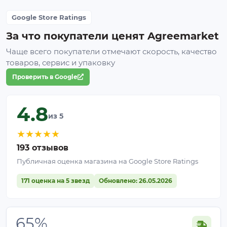
светопропускание в пасмурную погоду и
Google Store Ratings
задерживать избыточную радиацию в солнечную.
Идеальный инструмент для этого – система
За что покупатели ценят Agreemarket
зашторивания. Затеняющий экран закрывается
Чаще всего покупатели отмечают скорость, качество
при высокой освещённости и открывается при
товаров, сервис и упаковку
низкой. В качестве затеняющего материала
Проверить в Google
используется сетка или специальная ткань.
4.8
из 5
★
★
★
★
★
193 отзывов
Публичная оценка магазина на Google Store Ratings
171 оценка на 5 звезд
Обновлено: 26.05.2026
65%