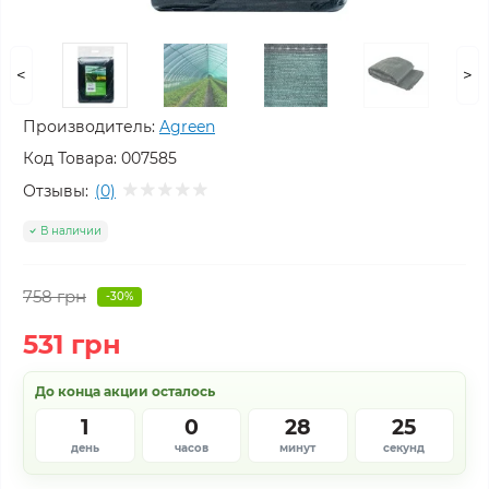
<
>
Производитель:
Agreen
Код Товара:
007585
Отзывы:
(0)
В наличии
758 грн
-30%
531 грн
До конца акции осталось
1
0
28
24
день
часов
минут
секунды