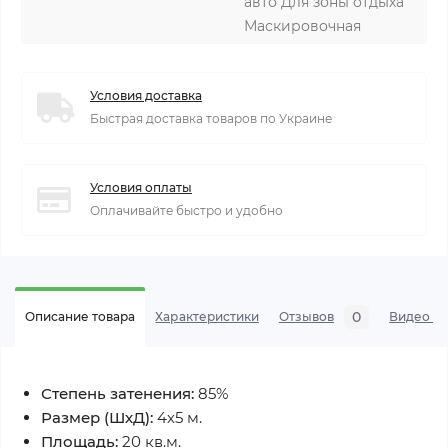
авто Для зоны отдыха
Маскировочная
Условия доставка
Быстрая доставка товаров по Украине
Условия оплаты
Оплачивайте быстро и удобно
0
Описание товара
Характеристики
Отзывов
Видео се
Степень затенения:
85%
Размер (ШхД):
4х5 м.
Площадь:
20 кв.м.