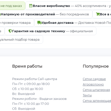
 не под заказ
Власне виробництво
— 40% ассортимента - у
Напрямую от производителей
— без посредников
Все в
е проверки товара
Удобная доставка
— Доставка Новой Почт
в
Гарантия на садовую технику
— официальная
альный подбор товара
Время работы
Популярное
Режим работы Call-центра
Сетки садовые
Пн-Пт: с 09:00 до 18:00
Агроволокно
Сб: с 10:00 до 16:00
Сетка шпалерная
Вс: Выходной
Тенты
Режим роботи - Выдачи заказов
Сетка затеняюща
Пн-Пт: с 10:00 до 17:00
Сб: Выходной