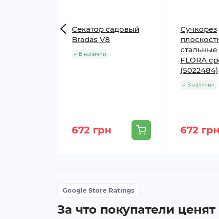
Секатор садовый
Сучкорез
Bradas V8
плоскост
стальные
В наличии
FLORA ср
(5022484)
В наличии
672 грн
672 гр
Google Store Ratings
За что покупатели ценят