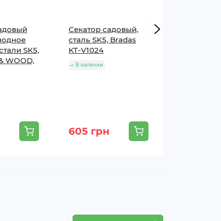
адовый
Секатор садовый,
Секатор с
водное
сталь SK5, Bradas
Bradas v-se
стали SK5,
KT-V1024
В наличии
 & WOOD,
В наличии
605 грн
595 грн