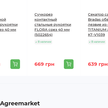
Сучкорез
Секатор с
ной
контактный
Bradas об
 рукоятки
стальные рукоятки
лезвие из 
ез 40 мм
FLORA срез 40 мм
TITANIUM
(5022654)
KT-V1039
В наличии
В наличии
н
669 грн
639 грн
 Agreemarket