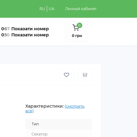
RU
UA
Личный кабинет
0
0
6
7
Показати номер
0
5
0
Показати номер
0 грн
Характеристики:
(смотреть
все)
Тип
Секатор