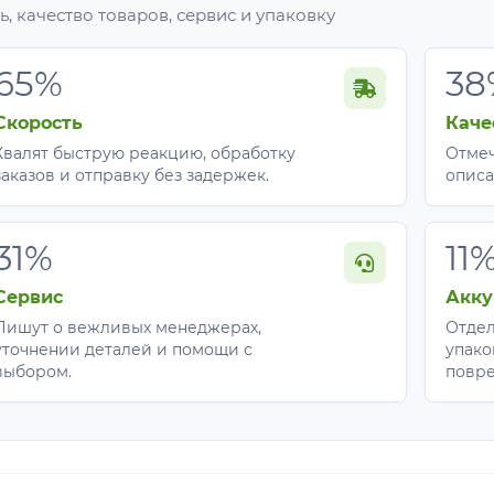
, качество товаров, сервис и упаковку
65%
38
Скорость
Каче
Хвалят быструю реакцию, обработку
Отмеч
заказов и отправку без задержек.
описа
31%
11
Сервис
Акку
Пишут о вежливых менеджерах,
Отдел
уточнении деталей и помощи с
упако
выбором.
повр