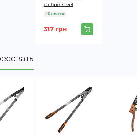
сarbon-steel
В наличии
317 грн
ресовать