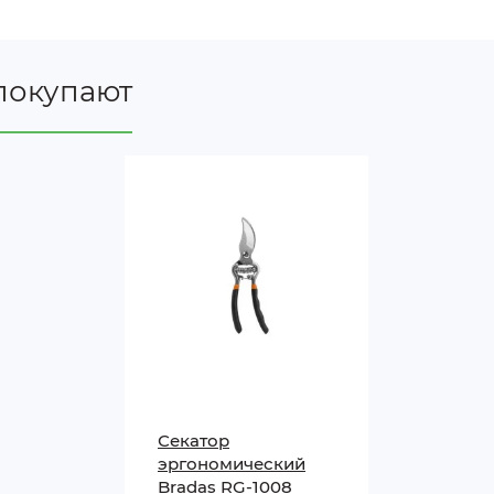
мм
ток
покупают
Секатор
эргономический
Bradas RG-1008