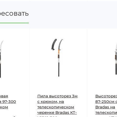
ресовать
овая
Пила высоторез 3м
Высоторе
 97-300
с крюком, на
87-250см 
чком
телескопическом
Bradas на
черенке Bradas KT-
телескоп