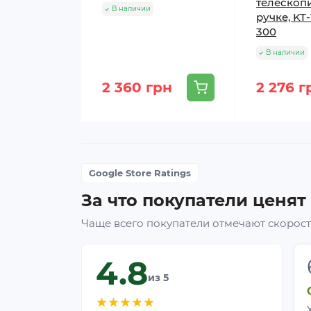
телескоп
В наличии
ручке, KT
300
В наличии
2 360 грн
2 276 г
Google Store Ratings
За что покупатели ценят
Чаще всего покупатели отмечают скорость
4.8
из 5
★
★
★
★
★