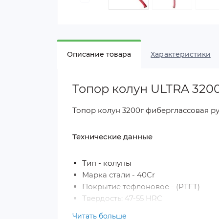
Описание товара
Характеристики
Топор колун ULTRA 3200 
Топор колун 3200г фиберглассовая р
Технические данные
Тип - колуны
Марка стали - 40Cr
Покрытие тефлоновое - (PTFT)
Твердость: 47-55 HRC
Длина - 965 мм
Читать больше