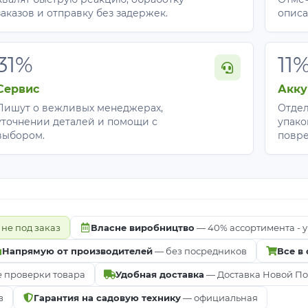
заказов и отправку без задержек.
описа
31%
11
Сервис
Акку
Пишут о вежливых менеджерах,
Отдел
уточнении деталей и помощи с
упако
выбором.
повр
 не под заказ
Власне виробництво
— 40% ассортимента - у
Напрямую от производителей
— без посредников
Все в
е проверки товара
Удобная доставка
— Доставка Новой Почт
в
Гарантия на садовую технику
— официальная