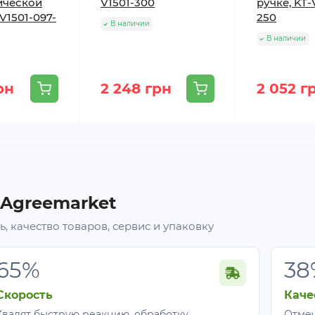
ической
V1501-300
ручке, KT-
-V1501-097-
250
В наличии
В наличии
рн
2 248 грн
2 052 г
 Agreemarket
, качество товаров, сервис и упаковку
65%
38
Скорость
Каче
Хвалят быструю реакцию, обработку
Отмеч