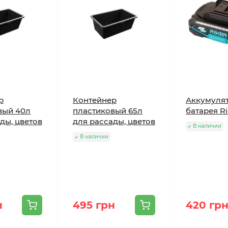
р
Контейнер
Аккумуля
вый 40л
пластиковый 65л
батарея Ri
ды, цветов
для рассады, цветов
В наличии
В наличии
н
495 грн
420 гр