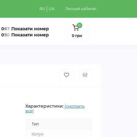
RU
UA
Личный кабинет
0
0
6
7
Показати номер
0
5
0
Показати номер
0 грн
Характеристики:
(смотреть
все)
Тип
Колун