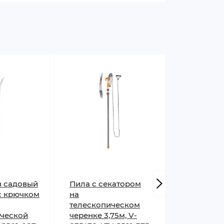
з садовый
Пила с секатором
Колун Brad
с крючком
на
SF2200 Fib
телескопическом
2000 г
ической
черенке 3,75м, V-
В наличии