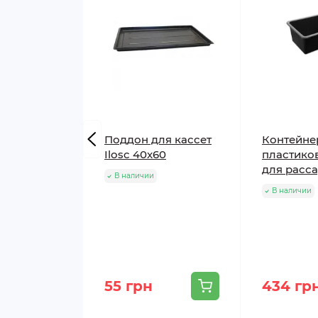
Поддон для кассет
Контейне
Ilosc 40x60
пластико
для расса
В наличии
В наличии
55 грн
434 гр