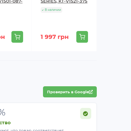
V1501-087-
SERIES, KT-V1521-375
В наличии
рн
1 997 грн
1 896 гр
Проверить в Google
%
ство
ают, что товар соответствует