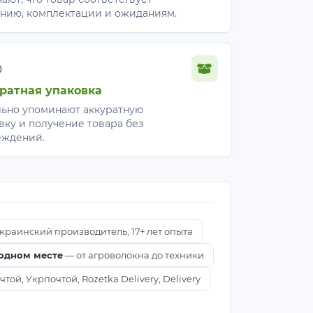
нию, комплектации и ожиданиям.
%
ратная упаковка
ьно упоминают аккуратную
вку и получение товара без
еждений.
краинский производитель, 17+ лет опыта
 одном месте
— от агроволокна до техники
ой, Укрпочтой, Rozetka Delivery, Delivery