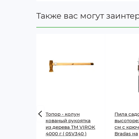
Также вас могут заинте
Топор - колун
Пила сад
кованый рукоятка
высоторез
из дерева ТМ VIROK
см с крю
4000 г ( 05V340 )
Bradas на