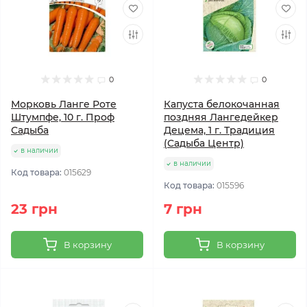
0
0
Морковь Ланге Роте
Капуста белокочанная
Штумпфе, 10 г. Проф
поздняя Лангедейкер
Садыба
Децема, 1 г. Традиция
(Садыба Центр)
в наличии
в наличии
Код товара:
015629
Код товара:
015596
23 грн
7 грн
В корзину
В корзину