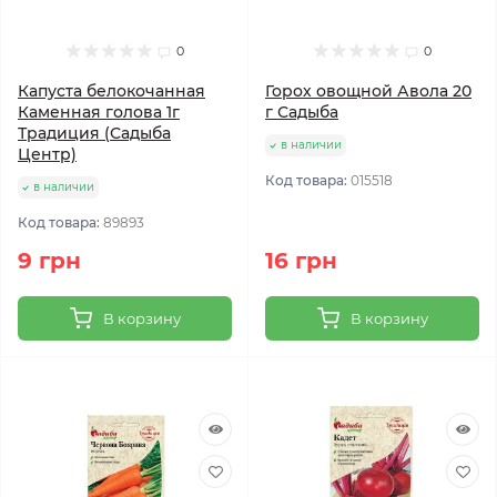
0
0
Капуста белокочанная
Горох овощной Авола 20
Каменная голова 1г
г Садыба
Традиция (Садыба
в наличии
Центр)
Код товара:
015518
в наличии
Код товара:
89893
9 грн
16 грн
В корзину
В корзину