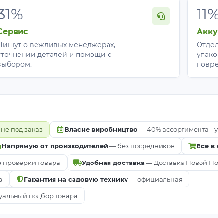
31%
11
Сервис
Акку
Пишут о вежливых менеджерах,
Отдел
уточнении деталей и помощи с
упако
выбором.
повр
 не под заказ
Власне виробництво
— 40% ассортимента - у
Напрямую от производителей
— без посредников
Все в
е проверки товара
Удобная доставка
— Доставка Новой Почт
в
Гарантия на садовую технику
— официальная
альный подбор товара