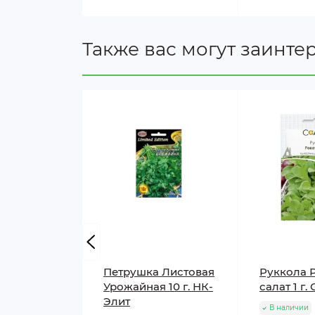
Также вас могут заинте
Петрушка Листовая
Руккола 
Урожайная 10 г. НК-
салат 1 г.
Элит
В наличии