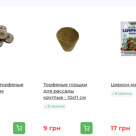
 торфяные
Торфяные горшки
Циркон ма
мм
для рассады
В наличии
круглые - 10х11 см
В наличии
9 грн
17 грн