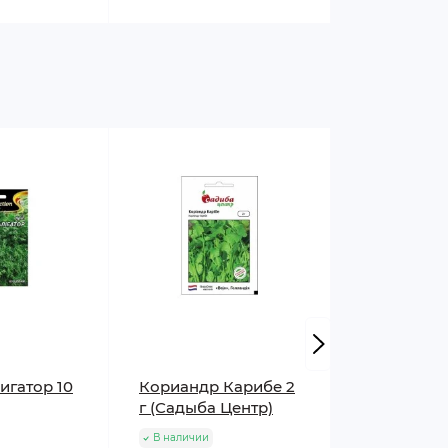
игатор 10
Кориандр Карибе 2
Кориандр 
г (Садыба Центр)
г Традици
Центр)
В наличии