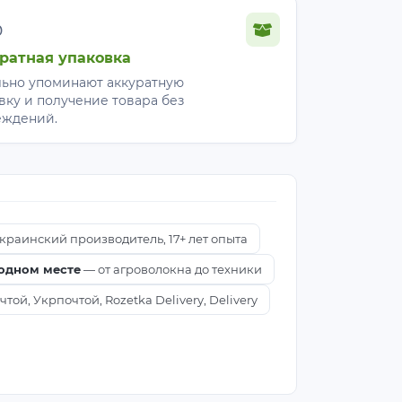
%
ратная упаковка
ьно упоминают аккуратную
вку и получение товара без
еждений.
краинский производитель, 17+ лет опыта
 одном месте
— от агроволокна до техники
ой, Укрпочтой, Rozetka Delivery, Delivery