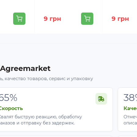
9 грн
9 грн
 Agreemarket
, качество товаров, сервис и упаковку
65%
38
Скорость
Каче
Хвалят быструю реакцию, обработку
Отмеч
заказов и отправку без задержек.
описа