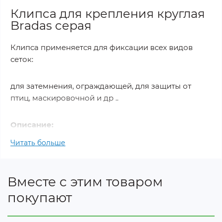
Клипса для крепления круглая
Bradas серая
Клипса применяется для фиксации всех видов
сеток:
для затемнения, ограждающей, для защиты от
птиц, маскировочной и др ..
Описание:
Читать больше
Внутренний диаметр отверстия: 9 мм.
Диаметр самой клипсы 4 см.
Цвет - серый
Вместе с этим товаром
Форма - круглая
покупают
Отверстие для крепления - есть
Материал - пластик