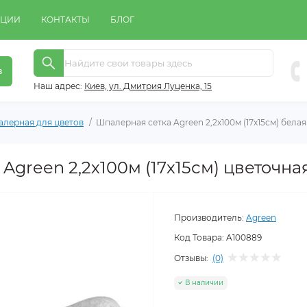
КЦИИ
КОНТАКТЫ
БЛОГ
в
Наш адрес:
Киeв, ул. Дмитрия Луценка, 15
алерная для цветов
Шпалерная сетка Agreen 2,2х100м (17х15см) бела
Agreen 2,2х100м (17х15см) цветочна
Производитель:
Agreen
Код Товара:
A100889
Отзывы:
(0)
В наличии