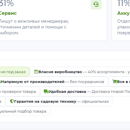
31%
11
Сервис
Акку
Пишут о вежливых менеджерах,
Отдел
уточнении деталей и помощи с
упако
выбором.
повр
 не под заказ
Власне виробництво
— 40% ассортимента - у
Напрямую от производителей
— без посредников
Все в
е проверки товара
Удобная доставка
— Доставка Новой Почт
в
Гарантия на садовую технику
— официальная
альный подбор товара