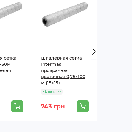
я сетка
Шпалерная сетка
Шпалерная
2х50м
Intermas
Intermas
белая
прозрачная
прозрачна
цветочная 0,75х100
цветочная 
м (15х15)
(15х15)
В наличии
В наличии
743 грн
595 грн