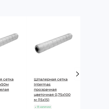
я сетка
Шпалерная сетка
Шпалерная
2х50м
Intermas
Intermas
белая
прозрачная
прозрачна
цветочная 0,75х100
цветочная 
м (15х15)
(15х15)
В наличии
В наличии