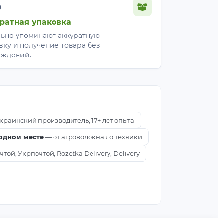
%
ратная упаковка
ьно упоминают аккуратную
вку и получение товара без
еждений.
краинский производитель, 17+ лет опыта
 одном месте
— от агроволокна до техники
ой, Укрпочтой, Rozetka Delivery, Delivery