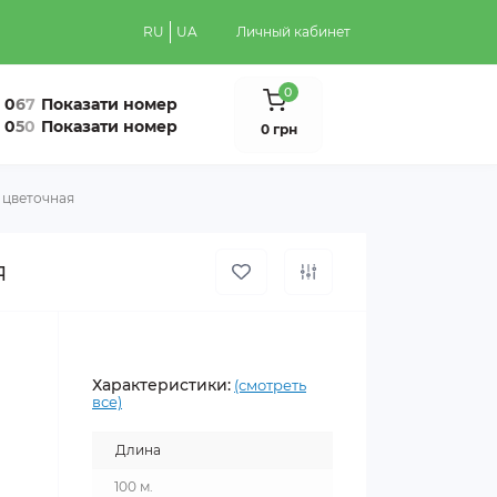
RU
UA
Личный кабинет
0
0
6
7
Показати номер
0
5
0
Показати номер
0 грн
я цветочная
я
Характеристики:
(смотреть
все)
Длина
100 м.