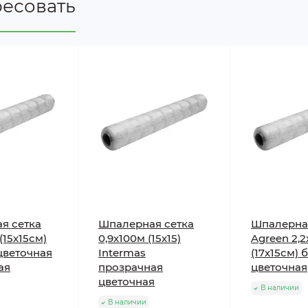
ресовать
я сетка
Шпалерная сетка
Шпалерна
(15х15см)
0,9х100м (15х15)
Agreen 2,
цветочная
Intermas
(17х15см) 
ая
прозрачная
цветочная
цветочная
В наличии
В наличии