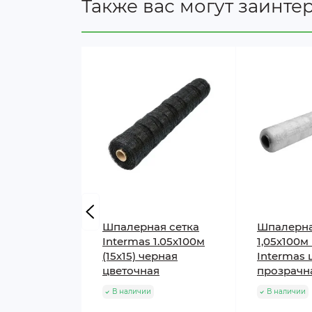
Также вас могут заинте
Шпалерная сетка
Шпалерна
Intermas 1.05х100м
1,05х100м 
(15х15) черная
Intermas 
цветочная
прозрачн
В наличии
В наличии