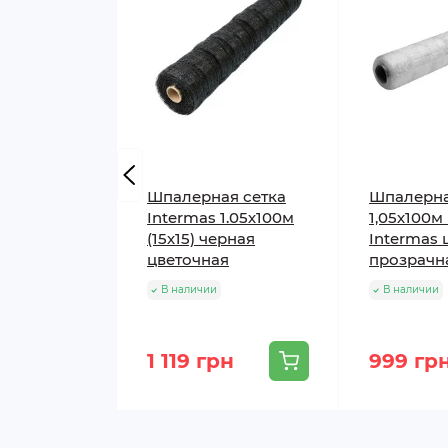
Шпалерная сетка
Шпалерна
Intermas 1.05х100м
1,05х100м 
(15х15) черная
Intermas 
цветочная
прозрачн
В наличии
В наличии
1 119 грн
999 гр