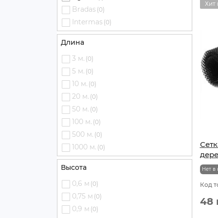
Хит
Bradas
(0)
Intermas
(0)
Длина
3 м.
(0)
5 м.
(0)
10 м.
(0)
20 м.
(0)
50 м.
(0)
100 м.
(0)
500 м.
(0)
Сетк
1000 м.
(0)
дере
Высота
Нет в
0,6 м
(0)
Код т
0,75 м
(0)
48 
0,9 м
(0)