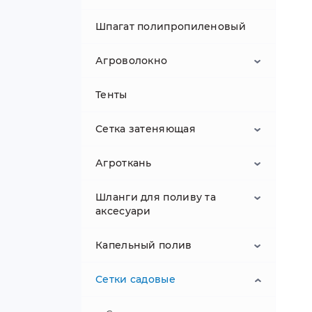
Аккумуляторные секаторы
Шпагат полипропиленовый
Аккумуляторные пилы
Агроволокно
Аккумуляторные триммеры,
косы
Тенты
Агроволокно белое
Аккумуляторные кусторезы
Сетка затеняющая
Агроволокно белое 19
плотности
Аккумуляторные минимойки
Агроткань
Клипсы и крепления для сеток
высокого давления
Агроволокно белое 23
плотности
Шланги для поливу та
Затеняющая сетка 40%
Скобы, колышки и садовые
Аксессуары для
аксесуари
бордюры
аккумуляторной техники
Агроволокно белое 30
Затеняющая сетка 45%
плотности
Капельный полив
Агроткань 70 плотности
Шланги для полива
Затеняющая сетка 55%
Агроволокно белое 42
Сетки садовые
Агроткань 85 плотности
Коннекторы для шланга
Капельная лента
плотности
Затеняющая сетка 60%