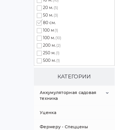
10 м.
(10)
20 м.
(5)
50 м.
(3)
80 см.
100 м
(1)
100 м.
(10)
200 м.
(2)
250 м.
(1)
500 м.
(1)
КАТЕГОРИИ
Аккумуляторная садовая
техника
Уценка
Аккумуляторные
опрыскиватели
Фермеру - Спеццены