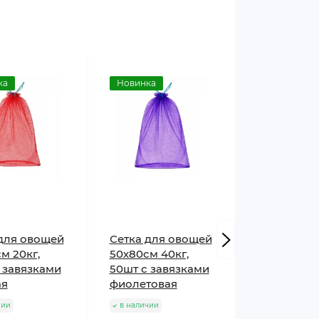
ка
Новинка
Новинка
для овощей
Сетка для овощей
Сетка для
м 20кг,
50х80см 40кг,
40х70см 20
 завязками
50шт с завязками
50шт с за
ая
фиолетовая
фиолетова
чии
в наличии
в наличии