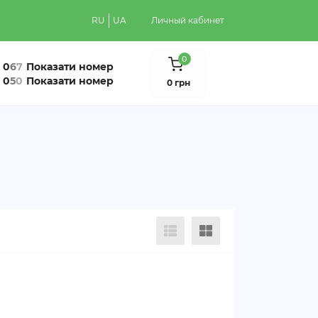
RU
UA
Личный кабинет
0
0
6
7
Показати номер
0
5
0
Показати номер
0 грн