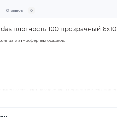
Отзывов
0
das плотность 100 прозрачный 6х10
солнца и атмосферных осадков.
дитель указывает на упаковке в процентном соотношен
хнологический допуск ). Погрешность может составлять
 и оснащены алюминиевыми люверсами, что позволяе