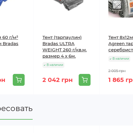
 60 г/м²
Тент (тарпаулин)
Тент 8х12м
н Bradas
Bradas ULTRA
Agreen та
WEIGHT 260 г/кв.м.
серебрис
размер 4 х 6м.
В наличии
В наличии
2 005 грн
рн
2 042 грн
1 865 г
ресовать