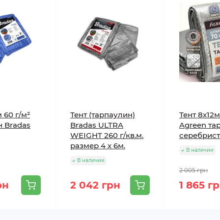
 60 г/м²
Тент (тарпаулин)
Тент 8х12м
н Bradas
Bradas ULTRA
Agreen та
WEIGHT 260 г/кв.м.
серебрис
размер 4 х 6м.
В наличии
В наличии
2 005 грн
рн
2 042 грн
1 865 г