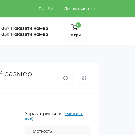
RU
UA
Личный кабинет
0
0
6
7
Показати номер
0
5
0
Показати номер
0 грн
² размер
Характеристики:
(смотреть
все)
Плотность