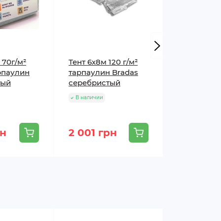
 70г/м²
Тент 6х8м 120 г/м²
Тент арми
рпаулин
тарпаулин Bradas
6х8м 100г/
тый
серебристый
прозрачн
В наличии
В наличии
рн
2 001 грн
1 953 гр