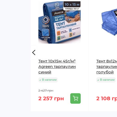
Тент 10х15м 45г/м²
Тент 8х12м
Agreen тарпаулин
тарпаули
синий
голубой
В наличии
В наличии
2 427 грн
2 257 грн
2 108 г