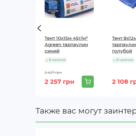
Тент 10х15м 45г/м²
Тент 8х12м
Agreen тарпаулин
тарпаули
синий
голубой
В наличии
В наличии
2 427 грн
2 257 грн
2 108 г
Также вас могут заинте