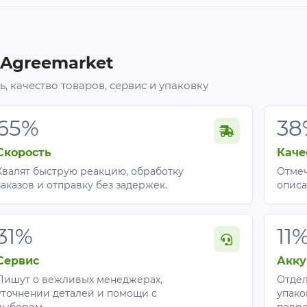
 Agreemarket
, качество товаров, сервис и упаковку
65%
38
Скорость
Каче
Хвалят быструю реакцию, обработку
Отмеч
заказов и отправку без задержек.
описа
31%
11
Сервис
Акку
Пишут о вежливых менеджерах,
Отдел
уточнении деталей и помощи с
упако