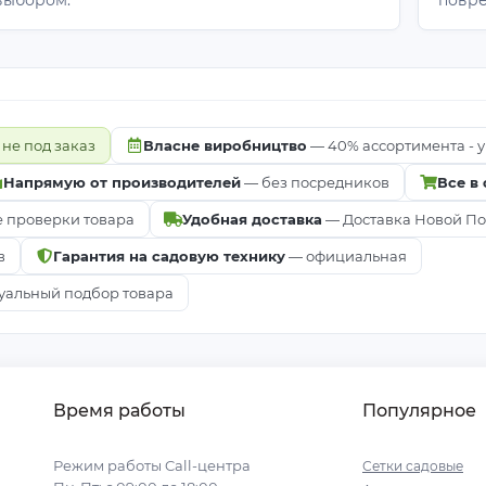
выбором.
повр
 не под заказ
Власне виробництво
— 40% ассортимента - у
Напрямую от производителей
— без посредников
Все в
е проверки товара
Удобная доставка
— Доставка Новой Почт
в
Гарантия на садовую технику
— официальная
альный подбор товара
Время работы
Популярное
Режим работы Call-центра
Сетки садовые