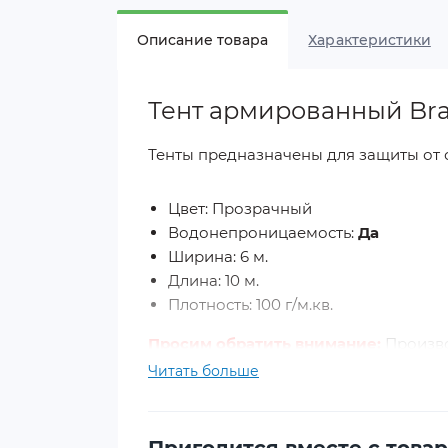
Описание товара
Характеристики
Тент армированный Bra
Тенты предназначены для защиты от 
Цвет: Прозрачный
Водонепроницаемость:
Да
Ширина: 6 м.
Длина: 10 м.
Плотность: 100 г/м.кв.
Просим обратить внимание:
Произво
указанных фактических размеров ( те
Читать больше
плюс/минус 4%
Края тента имеют двойную толщину