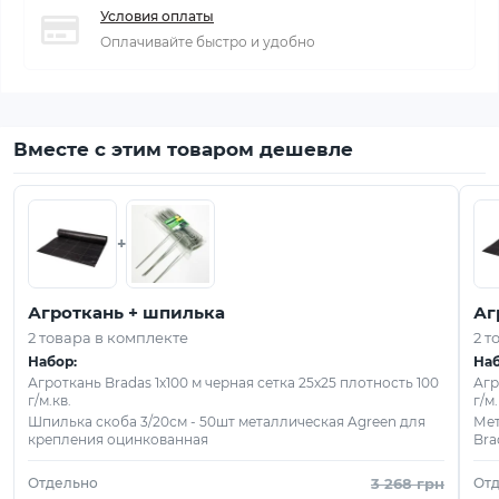
Условия оплаты
Оплачивайте быстро и удобно
Вместе с этим товаром дешевле
+
Агроткань + шпилька
Аг
2 товара в комплекте
2 т
Набор:
Наб
Агроткань Bradas 1х100 м черная сетка 25х25 плотность 100
Агр
г/м.кв.
г/м.
Шпилька скоба 3/20см - 50шт металлическая Agreen для
Мет
крепления оцинкованная
Bra
Отдельно
3 268 грн
От