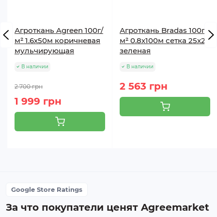
Агроткань Agreen 100г/
Агроткань Bradas 100г/
м² 1.6х50м коричневая
м² 0.8х100м сетка 25х25
мульчирующая
зеленая
В наличии
В наличии
2 563 грн
2 700 грн
1 999 грн
Google Store Ratings
За что покупатели ценят Agreemarket