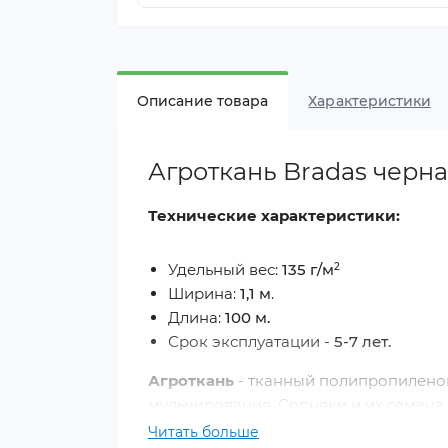
агроткани, агроволокна
Описание товара
Характеристики
Агроткань Bradas черна
Технические характеристики:
Удельный вес:
135 г/м
2
Ширина:
1,1 м
.
Длина:
100 м.
Срок эксплуатации -
5-7 лет.
Агроткань
- тканный полипропиленов
мульчирования. Сорняки и их семен
света и погибают.
Читать больше