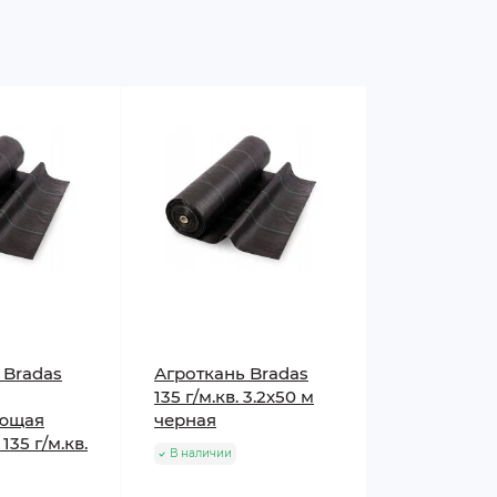
 Bradas
Агроткань Bradas
135 г/м.кв. 3.2х50 м
ющая
черная
135 г/м.кв.
В наличии