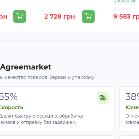
В наличии
грн
2 728 грн
9 583 г
 Agreemarket
, качество товаров, сервис и упаковку
65%
38
Скорость
Каче
Хвалят быструю реакцию, обработку
Отмеч
заказов и отправку без задержек.
описа