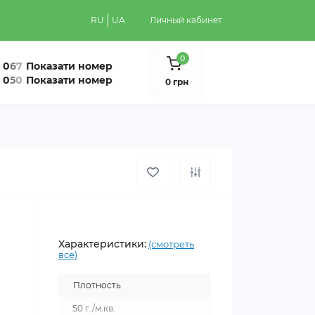
RU
UA
Личный кабинет
0
0
6
7
Показати номер
0
5
0
Показати номер
0 грн
Характеристики:
(смотреть
все)
Плотность
50 г./м.кв.