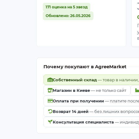
1. Нужно ли снимать агроволокно A
171 оценка на 5 звезд
Нет. Благодаря высокой светопрониц
Обновлено: 26.05.2026
воздухообмен и предотвращает перег
укрытия.
2. На какую температуру рассчитан
Оно обеспечивает эффективную защит
3. Какой срок службы материала?
При соблюдении правил бережного ис
Почему покупают в AgreeMarket
4. В чем главное отличие агроволокн
Это самая высокая прочность и макси
Собственный склад
— товар в наличии,
каркасных конструкциях, теплицах и 
Магазин в Киеве
— не только сайт
5. Защищает ли агроволокно 50 от 
Да, защищает. Высокая плотность 50
Оплата при получении
— платите посл
надежную защиту от механических п
Возврат 14 дней
— без лишних вопросо
Консультация специалиста
— индивиду