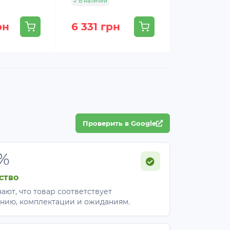
В наличии
4 855 грн
рн
6 331 грн
4 127 гр
Проверить в Google
%
ой воде.
 сушки).
ство
ащищенном от грызунов.
ают, что товар соответствует
нию, комплектации и ожиданиям.