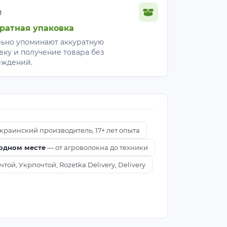
%
 обеспечивает свободный
т свет и не нуждаются в снятии
ратная упаковка
ьно упоминают аккуратную
вку и получение товара без
еждений.
 служит 3–4 сезона.
ля постоянного использования на
краинский производитель, 17+ лет опыта
 одном месте
— от агроволокна до техники
секомых (вредителей) и обеспечивает
ой, Укрпочтой, Rozetka Delivery, Delivery