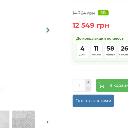
14 764 грн
-15%
12 549 грн
До конца акции осталось
4
11
58
2
дня
часов
минут
секу
В корзи
Оплата частями
>