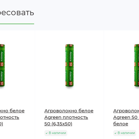
вно используется для обмотки стволов молодых деревь
 солнечных ожогов зимой.
ресовать
чень низких температур может использоваться как допо
для плотности 50 г/м²)
: натяните полотно на дуги парн
тся аналогично пленке – при помощи клипс, прищепок
аллическими шпильками к почве. Этот способ больше п
кно белое
Агроволокно белое
Агроволо
лотность
Agreen плотность
Agreen 50 
0)
50 (6,35х50)
белое
В наличии
В наличии