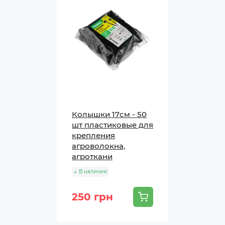
Колышки 17см - 50
шт пластиковые для
крепления
агроволокна,
гроволокно Agreen 50?
агроткани
В наличии
еально подходит в качестве основного укрытия для кон
250 грн
 для защиты рассады томатов, огурцов, перца, капусты, 
в.