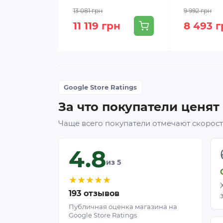
13 081 грн
9 992 грн
11 119 грн
8 493 
Google Store Ratings
За что покупатели ценят
Чаще всего покупатели отмечают скорость
Уход и хранение
4.8
Очистка:
после сбора урожая аккур
из 5
Сушка:
тщательно просушите матер
Хранение:
сверните полотно в руло
★
★
★
★
★
193 отзывов
Ответы на часто задав
Публичная оценка магазина на
Google Store Ratings