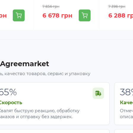
7 856 грн
7 398 грн
грн
6 678 грн
6 288 г
 Agreemarket
, качество товаров, сервис и упаковку
65%
38
атно снимите, отряхните или ополосните полотно в чист
иал в тени (избегайте прямых солнечных лучей во время
Скорость
Каче
н (не складывайте) и храните в сухом, темном месте, з
Хвалят быструю реакцию, обработку
Отмеч
заказов и отправку без задержек.
описа
аемые вопросы