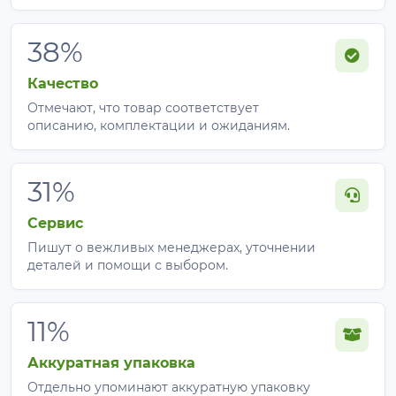
Уход и хранение
38%
Очистка:
после сбора урожая аккуратно
Качество
снимите, отряхните или ополосните полотно в
чистой воде.
Отмечают, что товар соответствует
описанию, комплектации и ожиданиям.
Сушка:
тщательно просушите материал в тени
(избегайте прямых солнечных лучей во время
сушки).
31%
Хранение:
сверните полотно в рулон (не
складывайте) и храните в сухом, темном месте,
Сервис
защищенном от грызунов.
Пишут о вежливых менеджерах, уточнении
деталей и помощи с выбором.
Ответы на часто задаваемые
вопросы
11%
1. Нужно ли снимать агроволокно Agreen 50 в
Аккуратная упаковка
солнечный день?
Нет. Благодаря высокой светопроницаемости (до
Отдельно упоминают аккуратную упаковку