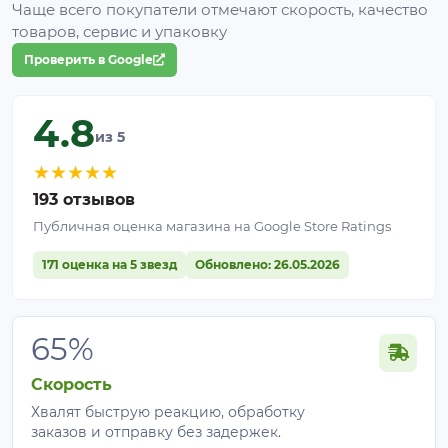
Чаще всего покупатели отмечают скорость, качество
товаров, сервис и упаковку
Каркасный метод
(рекомендовано для
Проверить в Google
плотности 50 г/м²)
: натяните полотно на дуги
парника или каркас теплицы.
Крепление:
фиксация осуществляется
4.8
аналогично пленке – при помощи клипс,
из 5
прищепок или прижатием краев специальными
★
★
★
★
★
пластиковыми колышками либо
193 отзывов
металлическими шпильками к почве. Этот
Публичная оценка магазина на Google Store Ratings
способ больше подходит для агроволокна
более низкой плотности.
171 оценка на 5 звезд
Обновлено: 26.05.2026
65%
Скорость
Хвалят быструю реакцию, обработку
заказов и отправку без задержек.