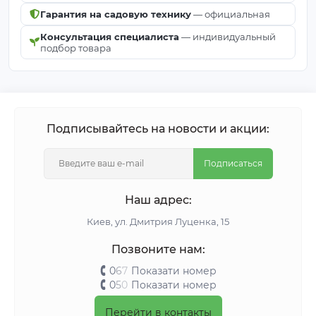
конструкциях, теплицах и для зимней обмотки.
Гарантия на садовую технику
— официальная
5. Защищает ли агроволокно 50 от града и
Консультация специалиста
— индивидуальный
подбор товара
вредителей?
Да, защищает. Высокая плотность 50 г/м² служит
эффективным механическим барьером от
насекомых (вредителей) и обеспечивает надежную
защиту от механических повреждений, вызванных
Подписывайтесь на новости и акции:
мелким и средним градом.
Подписаться
Наш адрес:
Киeв, ул. Дмитрия Луценка, 15
Позвоните нам:
0
6
7
Показати номер
0
5
0
Показати номер
Перейти в контакты