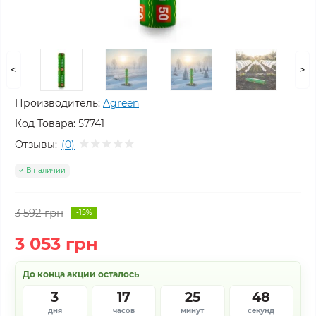
<
>
Производитель:
Agreen
Код Товара:
57741
Отзывы:
(0)
В наличии
3 592 грн
-15%
3 053 грн
До конца акции осталось
3
17
25
48
дня
часов
минут
секунд