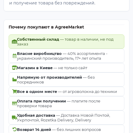
и получение товара без повреждений.
85%) и дышащей структуре, агроволокно 50
обеспечивает свободный воздухообмен и
предотвращает перегрев или "эффект парника".
Растения полноценно получают свет и не
Почему покупают в AgreeMarket
нуждаются в снятии укрытия.
Собственный склад
— товар в наличии, не под
2. На какую температуру рассчитано
заказ
агроволокно 50?
Власне виробництво
— 40% ассортимента -
Оно обеспечивает эффективную защиту растений
украинский производитель, 17+ лет опыта
при снижении температуры до -7°С.
Магазин в Киеве
— не только сайт
3. Какой срок службы материала?
Напрямую от производителей
— без
При соблюдении правил бережного
посредников
использования и хранения, качественный
Все в одном месте
— от агроволокна до техники
материал Agreen служит 3–4 сезона.
Оплата при получении
— платите после
4. В чем главное отличие агроволокна 50 от 30 и
проверки товара
42 плотности?
Удобная доставка
— Доставка Новой Почтой,
Это самая высокая прочность и максимальная
Укрпочтой, Rozetka Delivery, Delivery
защита от мороза (-7°C). Идеально подходит для
Возврат 14 дней
— без лишних вопросов
постоянного использования на каркасных