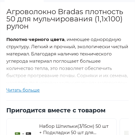
Агроволокно Bradas плотность
50 для мульчирования (1,1х100)
рулон
Полотно черного цвета
, имеющее однородную
структуру. Легкий и прочный, экологически чистый
материал. Благодаря наличию технического
углерода материал поглощает большее
количество тепла, это позволяет обеспечить
быстрое прогревание почвы. Сорняки и их семена,
находясь под черным мульчирующим материалом
не получают необходимого количества света и
Читать больше
погибают. Структура материала мульчи позволяет
производить полив и вносить жидкие удобрения.
Пригодится вместе с товаром
Агроволокно устойчиво к разрушающему
Набор Шпильки(3/15см) 50 шт
действию UV излучения (UV-стабилизатор: 2%).
+ Подкладки 50 шт для