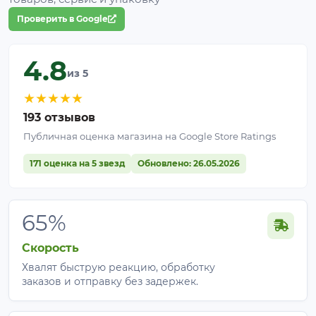
Проверить в Google
4.8
из 5
★
★
★
★
★
Рекомендованные культуры
193 отзывов
Публичная оценка магазина на Google Store Ratings
Томаты, перец, баклажаны;
Огурцы, кабачки, тыквы;
171 оценка на 5 звезд
Обновлено: 26.05.2026
Капуста всех видов;
Клубника и земляника;
Малина, ежевика;
65%
Смородина, крыжовник;
Виноград;
Скорость
Лук, чеснок;
Хвалят быструю реакцию, обработку
Салаты и зелень;
заказов и отправку без задержек.
Цветники и декоративные культуры.