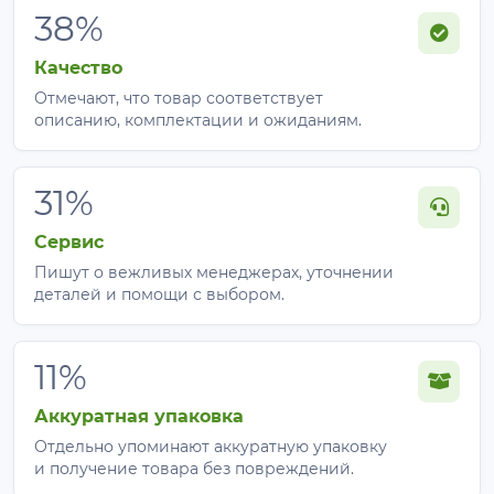
38%
Как правильно укладывать
Agreen 50 черное?
Качество
Отмечают, что товар соответствует
Очистите почву
от сорняков, разрыхлите и
описанию, комплектации и ожиданиям.
внесите удобрения.
Стелют любой стороной
. На стыках делайте
нахлест 10-15 см.
31%
Закрепите края скобами
, колышками или
присыпьте землей каждые 60-90 см.
Сервис
Сделайте крестообразные надрезы
в местах
Пишут о вежливых менеджерах, уточнении
посадки и высадите растения.
деталей и помощи с выбором.
Поливайте прямо
через волокно или проложите
капельную ленту под ним.
11%
Как использовать агроволокно
Аккуратная упаковка
для мульчирования?
Отдельно упоминают аккуратную упаковку
и получение товара без повреждений.
Материал не снимают вплоть до ликвидации