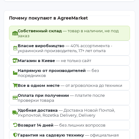
культуры.
Почему покупают в AgreeMarket
Где
Снимать
Причина
используется?
ли?
Собственный склад
— товар в наличии, не под
заказ
Клубника /
Защита корней от
Власне виробництво
— 40% ассортимента -
НЕТ
украинский производитель, 17+ лет опыта
Кусты
вымерзания.
Магазин в Киеве
— не только сайт
Грядки под
Подготовка почвы
ДА
Напрямую от производителей
— без
овощи
и дезинфекция.
посредников
Все в одном месте
— от агроволокна до техники
Часть
Декор (кора/
НЕТ
ландшафтного
Оплата при получении
— платите после
гравий)
проверки товара
слоя.
Удобная доставка
— Доставка Новой Почтой,
Укрпочтой, Rozetka Delivery, Delivery
Важно:
Если оставляете полотно на зиму, надежно
Возврат 14 дней
— без лишних вопросов
прижмите его шпильками. Зимний ветер может
сработать как парус и повредить растения или
Гарантия на садовую технику
— официальная