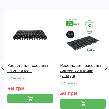
Технические характеристики
Кассета для рассады
Кассета для рассады
Agreen 50 черное
на 260 ячеек
Agreen 72 ячейки
(72XQB)
В наличии
Параметр
Значение
В наличии
48 грн
30 грн
Плотность
50 г/м²
Цвет
Черный