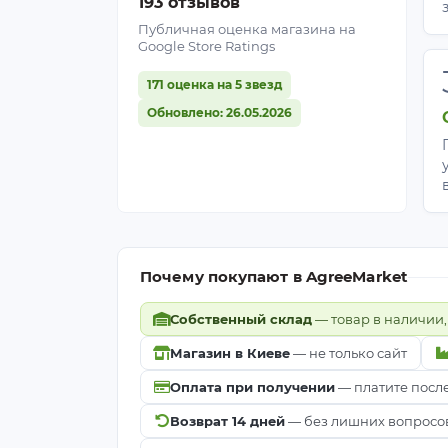
193 отзывов
Рекомендованные культ
Публичная оценка магазина на
Google Store Ratings
Томаты, перец, баклажаны;
Огурцы, кабачки, тыквы;
171 оценка на 5 звезд
Капуста всех видов;
Обновлено: 26.05.2026
Клубника и земляника;
Малина, ежевика;
Смородина, крыжовник;
Виноград;
Лук, чеснок;
Салаты и зелень;
Цветники и декоративные культуры
Почему покупают в AgreeMarket
Собственный склад
— товар в наличии,
Как правильно укладыв
Магазин в Киеве
— не только сайт
Очистите почву
от сорняков, разры
Оплата при получении
— платите посл
Стелют любой стороной
. На стыках
Закрепите края скобами
, колышка
Возврат 14 дней
— без лишних вопросо
Сделайте крестообразные надрез