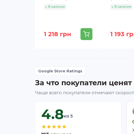
В наличии
В наличии
1 218 грн
1 193 г
Google Store Ratings
За что покупатели ценят
Чаще всего покупатели отмечают скорость
4.8
из 5
★
★
★
★
★