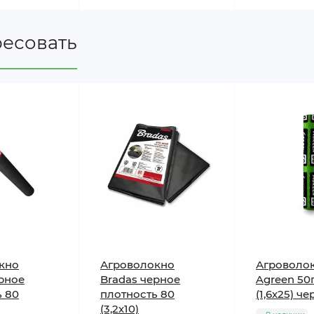
2-4 сезона
ресовать
ать грядки агроволокном?
ным выбором для большинства культур, где требуется э
я, прочное при работе с инструментами, не рвется при
арение влаги, позволяя сократить количество поливов н
черный цвет поглощает солнечное тепло, ускоряя прогре
чно прочное для использования в течение нескольких с
олный отказ от гербицидов без потери контроля над со
ки остаются чистыми, не гниют от контакта с влажной з
в отличие от пластиковой пленки, агроволокно позволяе
кно
Агроволокно
Агроволо
змов.
рное
Bradas черное
Agreen 50
ь 80
плотность 80
(1,6х25) ч
(3,2х10)