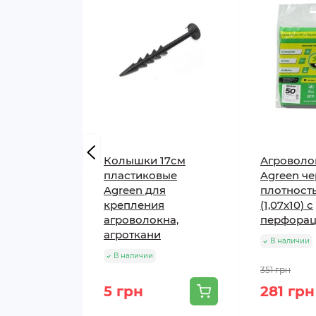
Колышки 17см
Агроволо
пластиковые
Agreen ч
Технические характерис
Agreen для
плотность
крепления
(1,07х10) с
Параметр
агроволокна,
перфорац
агроткани
В наличии
Плотность
В наличии
351 грн
Цвет
5 грн
281 грн
УФ-стабилизация