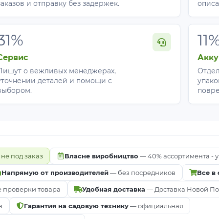
уры
заказов и отправку без задержек.
описа
31%
11
Сервис
Акку
Пишут о вежливых менеджерах,
Отдел
уточнении деталей и помощи с
упако
выбором.
повр
.
 не под заказ
Власне виробництво
— 40% ассортимента - у
ать Agreen 50 черное?
Напрямую от производителей
— без посредников
Все в
хлите и внесите удобрения.
е проверки товара
Удобная доставка
— Доставка Новой Почт
 делайте нахлест 10-15 см.
ми или присыпьте землей каждые 60-90 см.
в
Гарантия на садовую технику
— официальная
ы
в местах посадки и высадите растения.