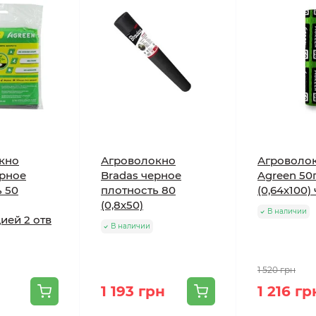
кно
Агроволокно
Агроволо
ерное
Bradas черное
Agreen 50
тики Agreen 50 черное
 50
плотность 80
(0,64х100)
(0,8х50)
В наличии
Значение
ией 2 отв
В наличии
50 г/м²
1 520 грн
Черный
1 193 грн
1 216 гр
4%