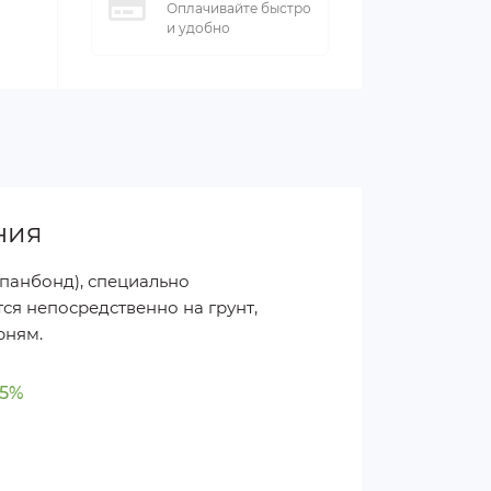
Оплачивайте быстро
и удобно
ния
панбонд), специально
тся непосредственно на грунт,
рням.
95%