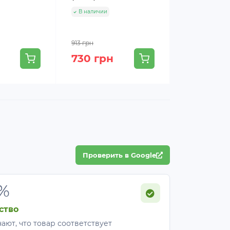
В наличии
В наличии
913 грн
913 грн
730 грн
730 грн
Проверить в Google
%
ство
ают, что товар соответствует