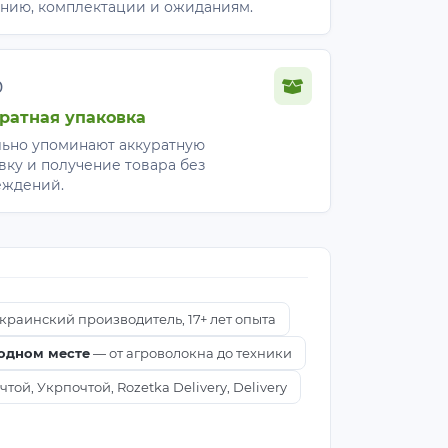
нию, комплектации и ожиданиям.
%
ратная упаковка
ьно упоминают аккуратную
вку и получение товара без
еждений.
краинский производитель, 17+ лет опыта
 одном месте
— от агроволокна до техники
ой, Укрпочтой, Rozetka Delivery, Delivery