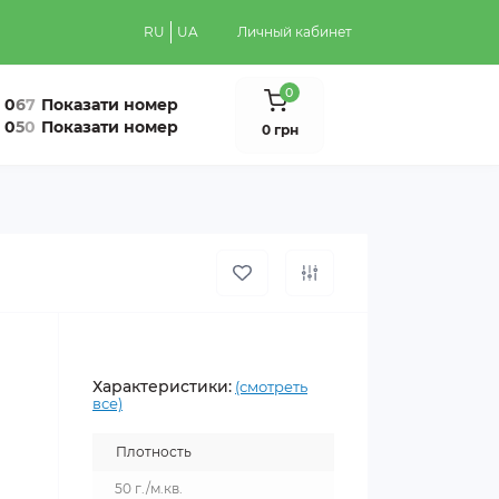
RU
UA
Личный кабинет
0
0
6
7
Показати номер
0
5
0
Показати номер
0 грн
Характеристики:
(смотреть
все)
Плотность
50 г./м.кв.