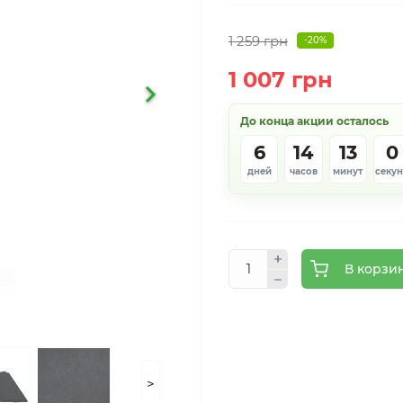
1 259 грн
-20%
1 007 грн
До конца акции осталось
6
14
12
5
дней
часов
минут
секу
В корзи
>