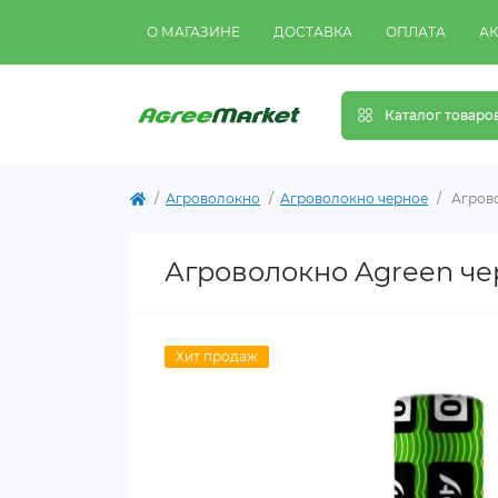
О МАГАЗИНЕ
ДОСТАВКА
ОПЛАТА
А
Каталог товаро
Агроволокно
Агроволокно черное
Агрово
Агроволокно Agreen черн
Хит продаж