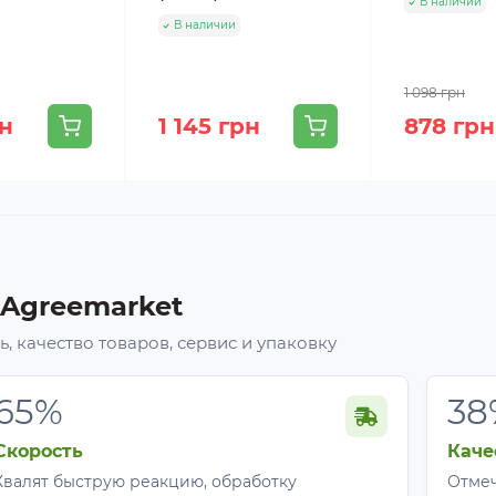
В наличии
В наличии
1 098 грн
рн
1 145 грн
878 грн
 Agreemarket
, качество товаров, сервис и упаковку
65%
38
Скорость
Каче
Хвалят быструю реакцию, обработку
Отмеч