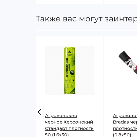
Срок службы
Также вас могут заинте
Когда стоит мульчиров
Черное агроволокно является идеаль
Для овощных грядок:
легко кроитс
отверстия.
Для экономии воды:
уменьшает исп
Для раннего прогревания почвы:
Для многолетних культур:
достато
Для органического земледелия:
п
Для чистоты урожая:
ягоды клубни
Для защиты микрофлоры почвы:
Агроволокно
Агроволо
активность полезных микрооргани
черное Херсонский
Bradas че
Стандарт плотность
плотност
50 (1,6х50)
(0,8х50)