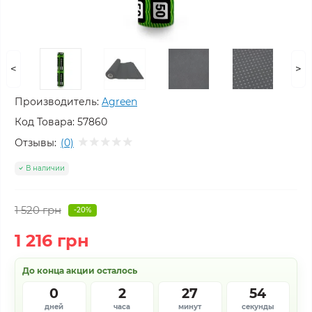
<
>
Производитель:
Agreen
Код Товара:
57860
Отзывы:
(0)
В наличии
1 520 грн
-20%
1 216 грн
До конца акции осталось
0
2
27
54
дней
часа
минут
секунды