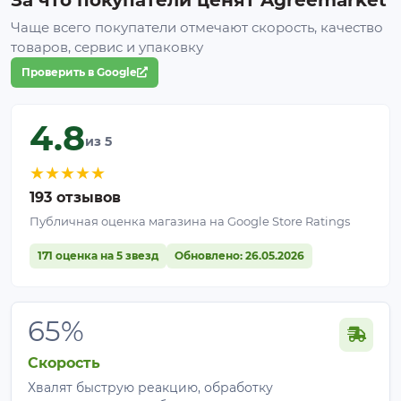
Чаще всего покупатели отмечают скорость, качество
товаров, сервис и упаковку
Проверить в Google
4.8
из 5
★
★
★
★
★
Рекомендованные культуры
193 отзывов
Публичная оценка магазина на Google Store Ratings
Томаты, перец, баклажаны;
Огурцы, кабачки, тыквы;
171 оценка на 5 звезд
Обновлено: 26.05.2026
Капуста всех видов;
Клубника и земляника;
Малина, ежевика;
65%
Смородина, крыжовник;
Виноград;
Скорость
Лук, чеснок;
Хвалят быструю реакцию, обработку
Салаты и зелень;