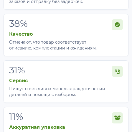
заказов и отправку без задержек.
Цветники и декоративные культуры.
38%
Как правильно укладывать
Agreen 50 черное?
Качество
Отмечают, что товар соответствует
Очистите почву
от сорняков, разрыхлите и
описанию, комплектации и ожиданиям.
внесите удобрения.
Стелют любой стороной
. На стыках делайте
нахлест 10-15 см.
31%
Закрепите края скобами
, колышками или
присыпьте землей каждые 60-90 см.
Сервис
Сделайте крестообразные надрезы
в местах
Пишут о вежливых менеджерах, уточнении
посадки и высадите растения.
деталей и помощи с выбором.
Поливайте прямо
через волокно или проложите
капельную ленту под ним.
11%
Как использовать агроволокно
Аккуратная упаковка
для мульчирования?