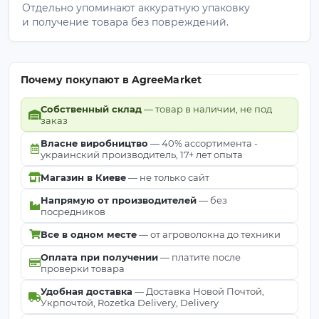
Отдельно упоминают аккуратную упаковку
и получение товара без повреждений.
Материал не снимают вплоть до ликвидации
культуры.
Почему покупают в AgreeMarket
Где
Снимать
Причина
используется?
ли?
Собственный склад
— товар в наличии, не под
заказ
Клубника /
Защита корней от
Власне виробництво
— 40% ассортимента -
НЕТ
украинский производитель, 17+ лет опыта
Кусты
вымерзания.
Магазин в Киеве
— не только сайт
Грядки под
Подготовка почвы
ДА
Напрямую от производителей
— без
овощи
и дезинфекция.
посредников
Все в одном месте
— от агроволокна до техники
Часть
Декор (кора/
НЕТ
ландшафтного
Оплата при получении
— платите после
гравий)
проверки товара
слоя.
Удобная доставка
— Доставка Новой Почтой,
Укрпочтой, Rozetka Delivery, Delivery
Важно:
Если оставляете полотно на зиму, надежно