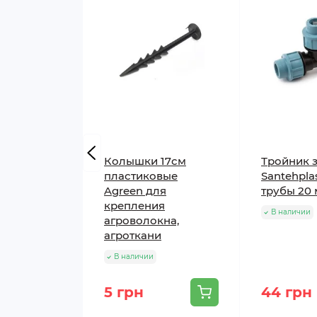
Технические характерис
Колышки 17см
Тройник 
пластиковые
Santehpla
Параметр
Agreen для
трубы 20
крепления
В наличии
агроволокна,
Плотность
агроткани
Цвет
В наличии
УФ-стабилизация
5 грн
44 грн
Срок службы