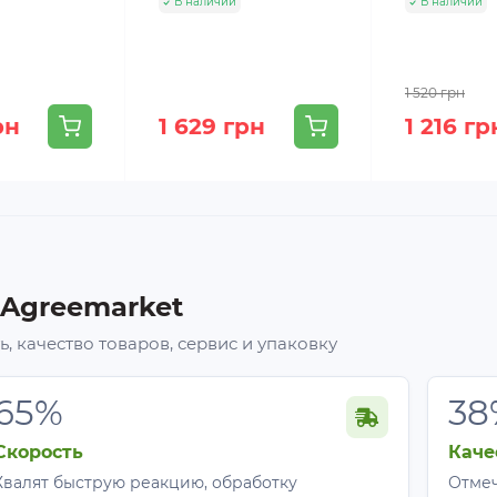
В наличии
В наличии
1 520 грн
рн
1 629 грн
1 216 гр
 Agreemarket
, качество товаров, сервис и упаковку
65%
38
Скорость
Каче
уры
Хвалят быструю реакцию, обработку
Отмеч