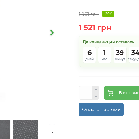
1 901 грн
-20%
1 521 грн
До конца акции осталось
6
1
39
3
дней
час
минут
секун
В корзи
Оплата частями
>