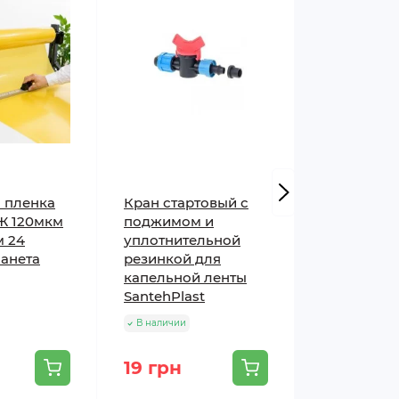
 пленка
Кран стартовый с
Кассета д
Ж 120мкм
поджимом и
рассады Ag
м 24
уплотнительной
ячеек (XD1
анета
резинкой для
В наличии
капельной ленты
SantehPlast
В наличии
19 грн
29 грн