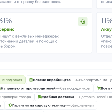
заказов и отправку без задержек.
описа
31%
11
Сервис
Акку
Пишут о вежливых менеджерах,
Отдел
уточнении деталей и помощи с
упако
выбором.
повр
.
ать Agreen 50 черное?
 не под заказ
Власне виробництво
— 40% ассортимента - у
хлите и внесите удобрения.
 делайте нахлест 10-15 см.
Напрямую от производителей
— без посредников
Все в
ми или присыпьте землей каждые 60-90 см.
е проверки товара
Удобная доставка
— Доставка Новой Почт
ы
в местах посадки и высадите растения.
в
Гарантия на садовую технику
— официальная
ли проложите капельную ленту под ним.