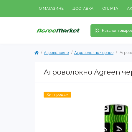
О МАГАЗИНЕ
ДОСТАВКА
ОПЛАТА
А
Каталог товаро
Агроволокно
Агроволокно черное
Агрово
Агроволокно Agreen черн
Хит продаж