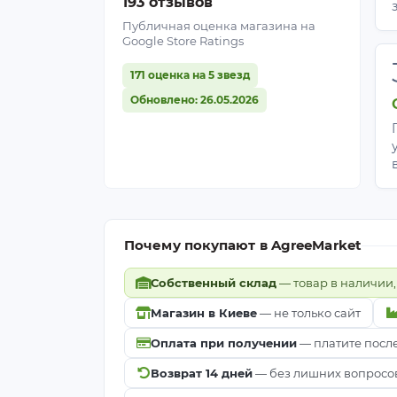
193 отзывов
Томаты, перец, баклажаны;
Публичная оценка магазина на
Огурцы, кабачки, тыквы;
Google Store Ratings
Капуста всех видов;
Клубника и земляника;
171 оценка на 5 звезд
Малина, ежевика;
Обновлено: 26.05.2026
Смородина, крыжовник;
Виноград;
Лук, чеснок;
Салаты и зелень;
Цветники и декоративные культуры
Почему покупают в AgreeMarket
Как правильно укладыв
Собственный склад
— товар в наличии,
Очистите почву
от сорняков, разры
Стелют любой стороной
. На стыках
Магазин в Киеве
— не только сайт
Закрепите края скобами
, колышка
Оплата при получении
— платите посл
Сделайте крестообразные надрез
Возврат 14 дней
— без лишних вопросо
Поливайте прямо
через волокно и