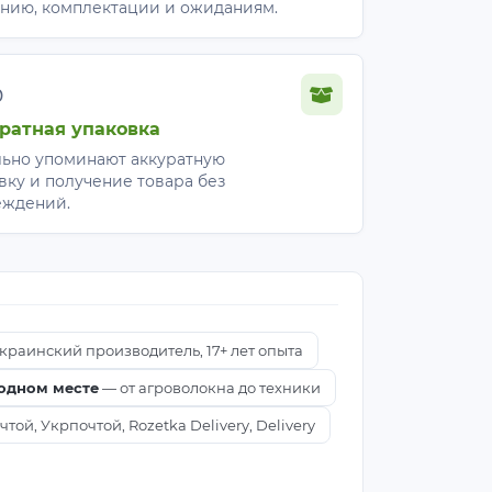
нию, комплектации и ожиданиям.
%
ратная упаковка
ьно упоминают аккуратную
вку и получение товара без
еждений.
краинский производитель, 17+ лет опыта
 одном месте
— от агроволокна до техники
ой, Укрпочтой, Rozetka Delivery, Delivery