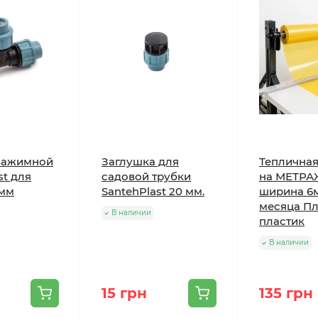
тики Agreen 50 черное
зажимной
Заглушка для
Тепличная
st для
садовой трубки
на МЕТРА
Значение
 мм
SantehPlast 20 мм.
ширина 6
месяца Пл
В наличии
50 г/м²
пластик
В наличии
Черный
4%
15 грн
135 грн
2-4 сезона