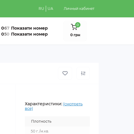
RU
UA
Личный кабинет
0
0
6
7
Показати номер
0
5
0
Показати номер
0 грн
Характеристики:
(смотреть
все)
Плотность
50 г./м.кв.