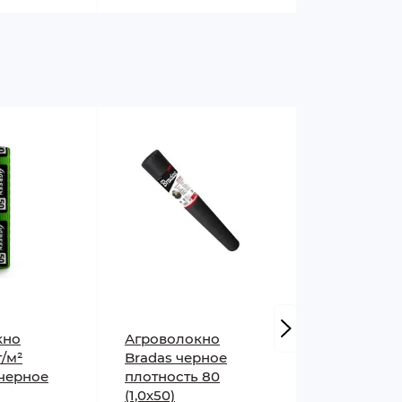
ффективный контроль сорняков.
 высадке рассады через вырезанные
а треть.
вание грядок весной на 7-10 дней.
езонов без замены.
рняками.
емлей.
т почве "дышать", сохраняя
кно
Агроволокно
Агроволок
г/м²
Bradas черное
черное Ag
 черное
плотность 80
плотность 
(1,0х50)
1,07х50 м ) 