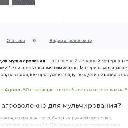
Отзывов
0
Видео агроволокно
 для мульчирования
— это черный нетканый материал (с
ами без использования химикатов
. Материал укладывае
ов, но свободно пропускает воду, воздух и питание к ко
 Agreen 50 сокращает потребность в прополке на 
 агроволокно для мульчирования?
тания, сокращая потребность в ручной прополке.
парение влаги на 30-40%, сокращая частоту поливов.