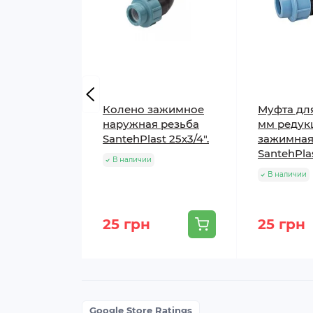
Колено зажимное
Муфта для
наружная резьба
мм редук
SantehPlast 25х3/4".
зажимна
SantehPla
В наличии
В наличии
25 грн
25 грн
Google Store Ratings