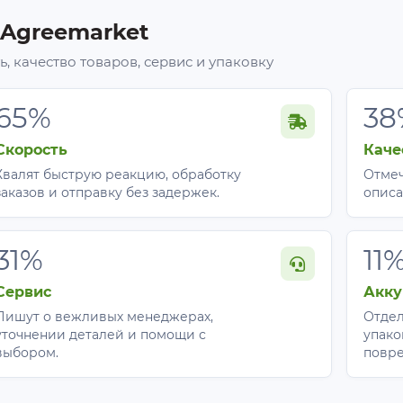
 Agreemarket
, качество товаров, сервис и упаковку
65%
38
Скорость
Каче
Хвалят быструю реакцию, обработку
Отмеч
заказов и отправку без задержек.
описа
31%
11
Сервис
Акку
Пишут о вежливых менеджерах,
Отдел
уточнении деталей и помощи с
упако
выбором.
повр