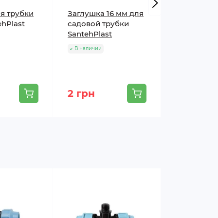
я трубки
Заглушка 16 мм для
Тройник
ehPlast
садовой трубки
SantehPlas
SantehPlast
для садов
и ленты
В наличии
В наличии
2 грн
9 грн