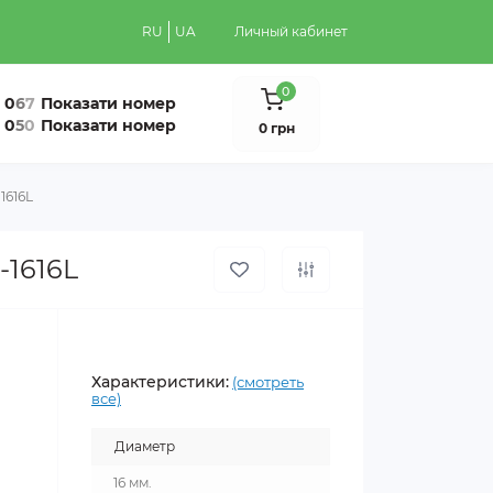
RU
UA
Личный кабинет
0
0
6
7
Показати номер
0
5
0
Показати номер
0 грн
1616L
-1616L
Характеристики:
(смотреть
все)
Диаметр
16 мм.