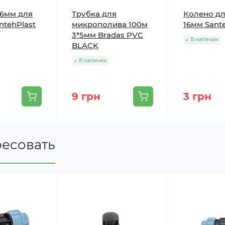
16мм для
Трубка для
Колено дл
ntehPlast
микрополива 100м
16мм Sant
3*5мм Bradas PVC
В наличии
BLACK
В наличии
9 грн
3 грн
ресовать