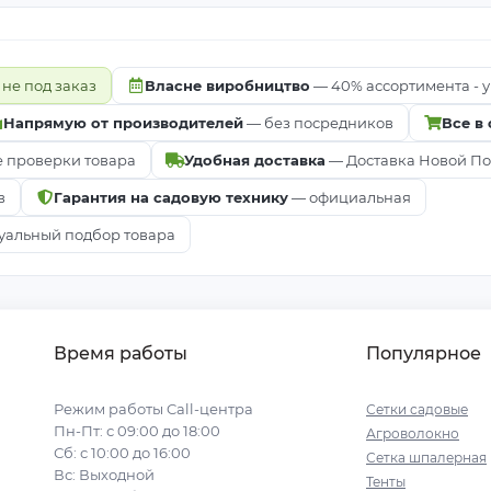
 не под заказ
Власне виробництво
— 40% ассортимента - у
Напрямую от производителей
— без посредников
Все в
е проверки товара
Удобная доставка
— Доставка Новой Почт
в
Гарантия на садовую технику
— официальная
альный подбор товара
Время работы
Популярное
Режим работы Call-центра
Сетки садовые
Пн-Пт: с 09:00 до 18:00
Агроволокно
Сб: с 10:00 до 16:00
Сетка шпалерная
Вс: Выходной
Тенты