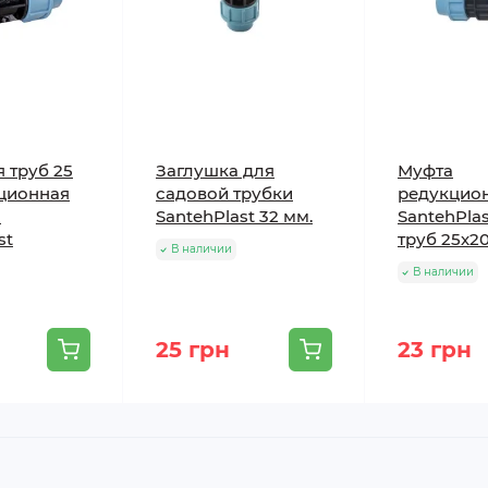
 труб 25
Заглушка для
Муфта
ционная
садовой трубки
редукцио
я
SantehPlast 32 мм.
SantehPlas
st
труб 25х2
В наличии
В наличии
25 грн
23 грн