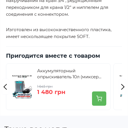
накручивания на кран 3/4", редукционным
переходником для крана 1/2" и ниппелем для
соединения с коннектором.
Изготовлен из высококачественного пластика,
имеет нескользящее покрытие SOFT.
Пригодится вместе с товаром
Аккумуляторный
опрыскиватель 10л (миксер
для смешивания) Riker
1 645 грн
HPS10M
1 480 грн