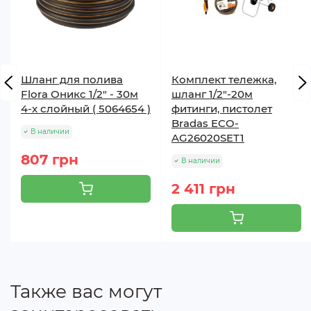
Шланг для полива
Комплект тележка,
Flora Оникс 1/2" - 30м
шланг 1/2"-20м
4-х слойный ( 5064654 )
фитинги, пистолет
Bradas ECO-
В наличии
AG26020SET1
807 грн
В наличии
2 411 грн
Также вас могут