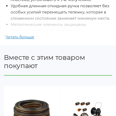
Удобная длинная откидная ручка позволяет без
особых усилий перемещать тележку, которая в
сложенном состоянии занимает минимум места.
Металлические элементы защищены
антикоррозийным покрытием.
Барабан с вращающимся адаптером
Читать больше
препятствует переламыванию шланга при его
скручивании.
Большие легкие колеса со специальным
Вместе с этим товаром
профилем, который предотвращает скольжение.
покупают