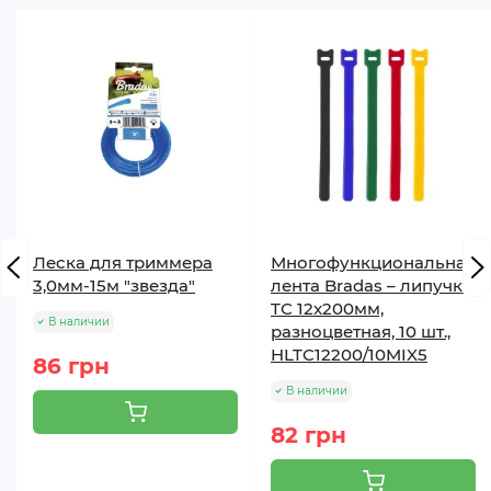
Леска для триммера
Многофункциональная
3,0мм-15м "звезда"
лента Bradas – липучка,
TC 12x200мм,
В наличии
разноцветная, 10 шт.,
HLTC12200/10MIX5
86 грн
В наличии
82 грн