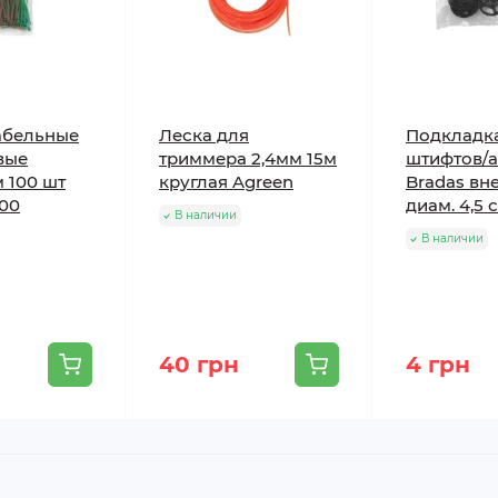
абельные
Леска для
Подкладк
вые
триммера 2,4мм 15м
штифтов/
м 100 шт
круглая Agreen
Bradas вн
100
диам. 4,5 
В наличии
В наличии
40 грн
4 грн