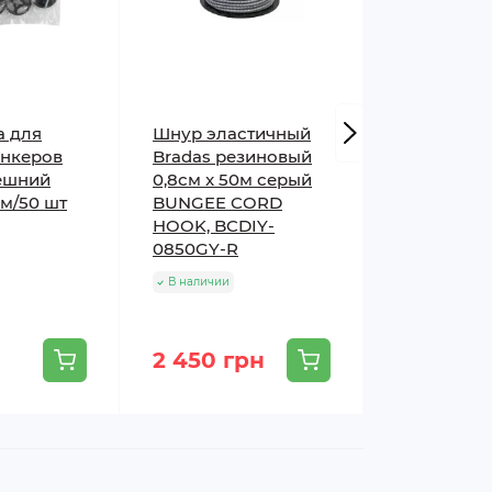
а для
Шнур эластичный
Емкость 25
анкеров
Bradas резиновый
получения
ешний
0,8см x 50м серый
удобрени
см/50 шт
BUNGEE CORD
Prosperpla
HOOK, BCDIY-
В наличии
0850GY-R
В наличии
2 450 грн
1 650 гр