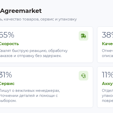
 Agreemarket
, качество товаров, сервис и упаковку
65%
38
Скорость
Каче
Хвалят быструю реакцию, обработку
Отмеч
заказов и отправку без задержек.
описа
31%
11
Сервис
Акку
Пишут о вежливых менеджерах,
Отдел
уточнении деталей и помощи с
упако
выбором.
повр