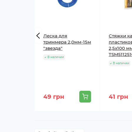
Леска для
Стяжки к
триммера 2,0мм-15м
пластико
"звезда"
2,5x100 м
TSM51125
В наличии
В наличии
49 грн
41 грн