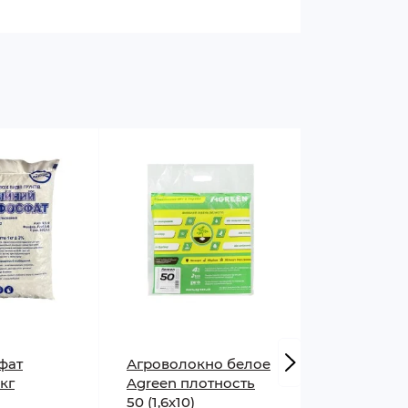
фат
Агроволокно белое
Железный 
кг
Agreen плотность
500 г
50 (1,6х10)