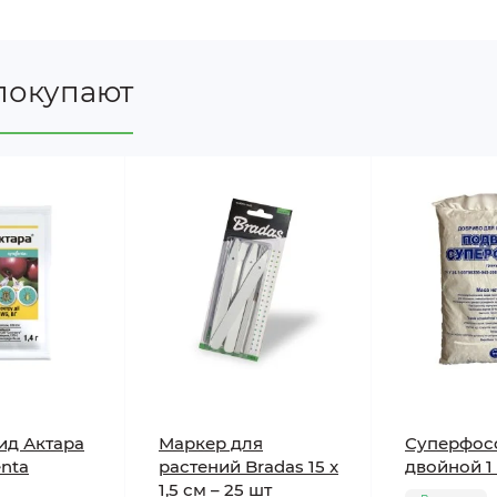
покупают
ид Актара
Маркер для
Суперфос
enta
растений Bradas 15 x
двойной 1 
1,5 см – 25 шт