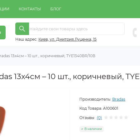
КЦИИ
КОНТАКТЫ
БЛОГ
в
Наш адрес:
Киeв, ул. Дмитрия Луценка, 15
adas 13x4см – 10 шт., коричневый, TYE1340BR/10B
as 13x4см – 10 шт., коричневый, TY
Производитель:
Bradas
Код Товара:
A100601
Отзывы:
(0)
В наличии