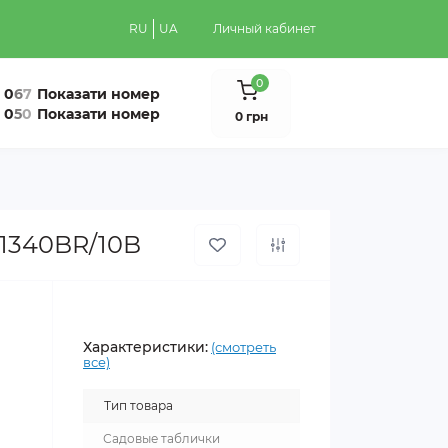
RU
UA
Личный кабинет
0
0
6
7
Показати номер
0
5
0
Показати номер
0 грн
E1340BR/10B
Характеристики:
(смотреть
все)
Тип товара
Садовые таблички