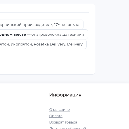
краинский производитель, 17+ лет опыта
 одном месте
— от агроволокна до техники
ой, Укрпочтой, Rozetka Delivery, Delivery
Информация
О магазине
Оплата
Возврат товара
Договор публичной