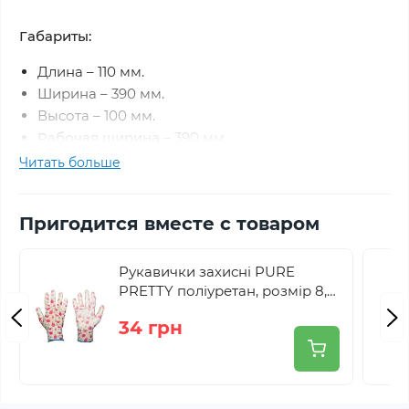
Габариты:
Длина – 110 мм.
Ширина – 390 мм.
Высота – 100 мм.
Рабочая ширина
– 390 мм.
Читать больше
Зуб заточен, пруток – d 6,5 мм.
Кол-во зубьев - 10 шт.
Вес: 0,5 кг.
Пригодится вместе с товаром
Рукавички захисні PURE
PRETTY поліуретан, розмір 8,
RWPPR8
34 грн