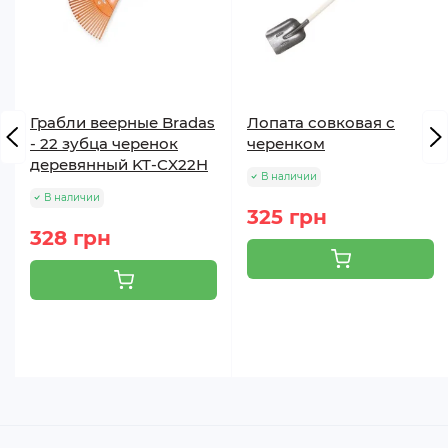
Грабли веерные Bradas
Лопата совковая с
- 22 зубца черенок
черенком
деревянный KT-CX22H
В наличии
В наличии
325 грн
328 грн