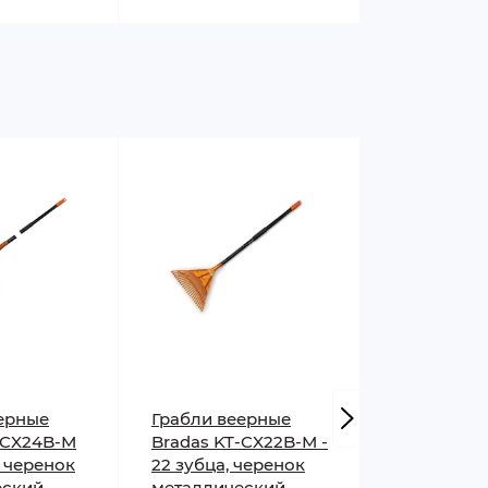
ерные
Грабли веерные
Грабли ве
-CX24B-М
Bradas KT-CX22B-М -
Bradas KT
, черенок
22 зубца, черенок
- 22 зубца
еский
металлический
металличе