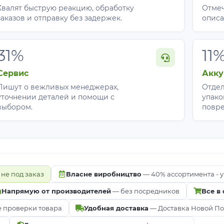
Хвалят быструю реакцию, обработку
Отмеч
заказов и отправку без задержек.
описа
31%
11
Сервис
Акку
Пишут о вежливых менеджерах,
Отдел
уточнении деталей и помощи с
упако
выбором.
повр
 не под заказ
Власне виробництво
— 40% ассортимента - у
Напрямую от производителей
— без посредников
Все в
е проверки товара
Удобная доставка
— Доставка Новой Почт