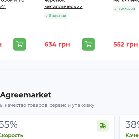
34)
металлический
В наличии
В наличии
н
634 грн
552 грн
 Agreemarket
, качество товаров, сервис и упаковку
65%
38
Скорость
Каче