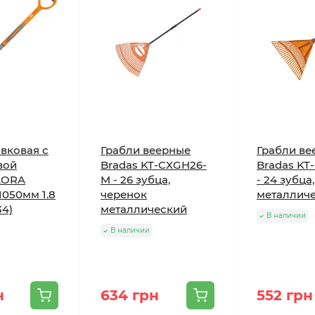
вковая с
Грабли веерные
Грабли ве
вой
Bradas KT-CXGH26-
Bradas KT
LORA
M - 26 зубца,
- 24 зубца
050мм 1.8
черенок
металлич
34)
металлический
В наличии
В наличии
н
634 грн
552 грн