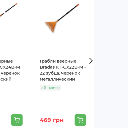
ерные
Грабли веерные
Грабли ве
-CX24B-М
Bradas KT-CX22B-М -
Bradas KT
, черенок
22 зубца, черенок
- 22 зубца
еский
металлический
металличе
В наличии
В наличии
469 грн
455 грн