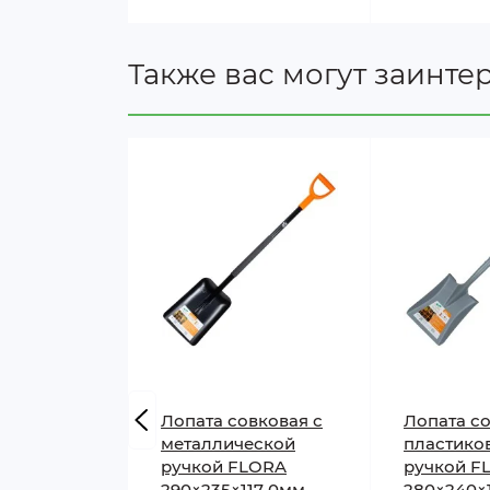
Также вас могут заинте
Лопата совковая с
Лопата со
металлической
пластико
ручкой FLORA
ручкой F
290×235×117 0мм
280×240×1