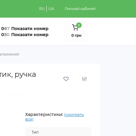
RU
UA
Личный кабинет
0
0
6
7
Показати номер
0
5
0
Показати номер
0 грн
а алюминий
тик, ручка
Характеристики:
(смотреть
все)
Тип