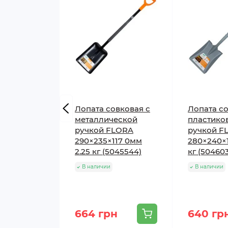
Лопата совковая с
Лопата со
металлической
пластико
ручкой FLORA
ручкой F
290×235×117 0мм
280×240×1
2.25 кг (5045544)
кг (50460
В наличии
В наличии
664 грн
640 гр