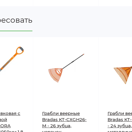
ресовать
вковая с
Грабли веерные
Грабли ве
вой
Bradas KT-CXGH26-
Bradas KT
LORA
M - 26 зубца,
- 24 зубца
050мм 1.8
черенок
металлич