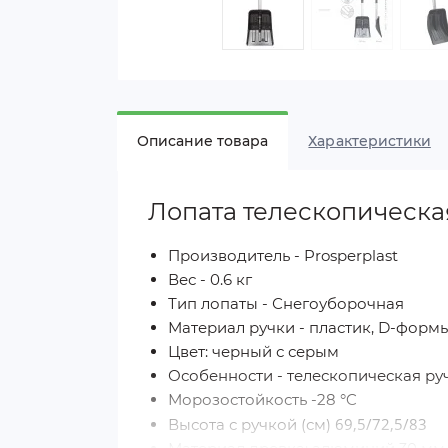
Описание товара
Характеристики
Лопата телескопическая
Производитель - Prosperplast
Вес - 0.6 кг
Тип лопаты - Снегоуборочная
Материал ручки - пластик, D-форм
Цвет: черный с серым
Особенности - телескопическая ру
Морозостойкость -28 °C
69,5/72,5/83
Высота с ручкой (см)