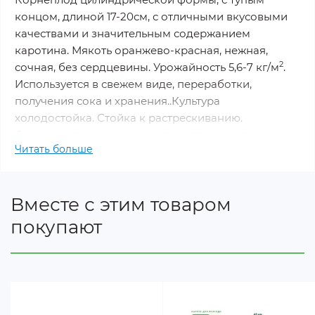
концом, длиной 17-20см, с отличными вкусовыми
качествами и значительным содержанием
каротина. Мякоть оранжево-красная, нежная,
2
сочная, без сердцевины. Урожайность 5,6-7 кг/
м
.
Используется в свежем виде, переработки,
получения сока и хранения..
Культура
холодостойка. Стойка к растрескиванию.
Содержит повышенное количество каротина – до
Читать больше
28 мг/%. Во влажной почве всходы появляются на
20-21-й день после посева.
Вместе с этим товаром
Производитель:
НК ЭЛИТ (Украина);
покупают
Вес:
20 г.