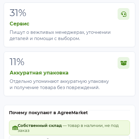
Идеальный инструмент для этого – система
зашторивания. Затеняющий экран закрывается
31%
при высокой освещённости и открывается при
низкой. В качестве затеняющего материала
Сервис
используется сетка или специальная ткань.
Пишут о вежливых менеджерах, уточнении
деталей и помощи с выбором.
11%
Аккуратная упаковка
Отдельно упоминают аккуратную упаковку
и получение товара без повреждений.
Почему покупают в AgreeMarket
Собственный склад
— товар в наличии, не под
заказ